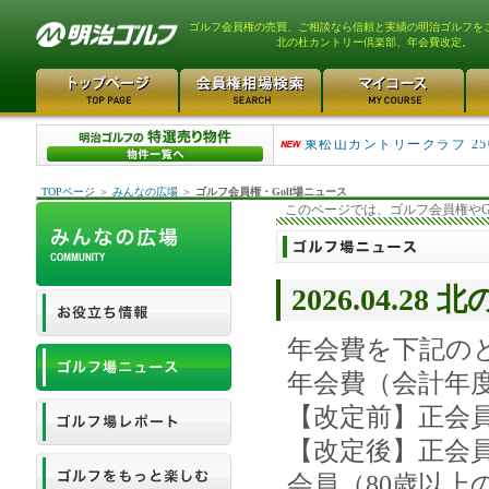
ゴルフ会員権の売買、ご相談なら信頼と実績の明治ゴルフを
北の杜カントリー倶楽部、年会費改定。
平塚富士見カントリークラ..
東松山カントリークラブ 25
TOPページ
＞
みんなの広場
＞
ゴルフ会員権・Golf場ニュース
このページでは、ゴルフ会員権やG
2026.04.
年会費を下記の
年会費（会計年度
【改定前】正会員3
【改定後】正会員
会員（80歳以上