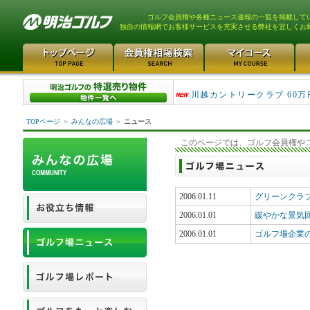
ゴルフ会員権や各種ニュース速報の一覧を掲載して
独自の情報網でお客様サービスを充実させる弊社を宜しくお
津久井湖ゴルフ倶楽部 80万
川越カントリークラブ 60万
TOPページ
＞
みんなの広場
＞
ニュース
このページでは、ゴルフ会員権や
2006.01.11
グリーンクラ
2006.01.01
緩やかな景気
2006.01.01
ゴルフ場企業