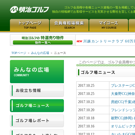
ゴルフ会員権や各種ニュース速報の一覧を掲載して
独自の情報網でお客様サービスを充実させる弊社を宜しくお
津久井湖ゴルフ倶楽部 80万
川越カントリークラブ 60万
TOPページ
＞
みんなの広場
＞
ニュース
このページでは、ゴルフ会員権や
2017.10.25
プレステージC
2017.10.25
大秦野CC(神
2017.10.23
房総CC(千葉
2017.10.20
フレンドシッ
2017.10.18
裾野CC(静岡
2017.10.16
オリムピック
2017.10.12
さいたまGC(