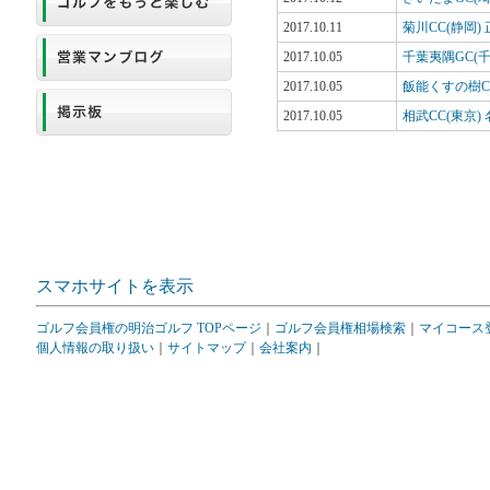
2017.10.11
菊川CC(静岡
2017.10.05
千葉夷隅GC(
2017.10.05
飯能くすの樹C
2017.10.05
相武CC(東京
スマホサイトを表示
ゴルフ会員権の明治ゴルフ TOPページ
｜
ゴルフ会員権相場検索
｜
マイコース
個人情報の取り扱い
｜
サイトマップ
｜
会社案内
｜