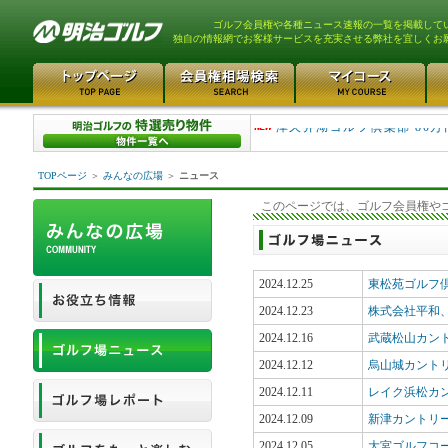
ゴルフ会員権や各種ニュース速報の一覧を掲載して
独自の情報網でお客様サービスを充実させる弊社を宜しくお
平塚富士見カントリークラ...
津久井湖ゴルフ倶楽部 80万
TOPページ
＞
みんなの広場
＞
ニュース
このページでは、ゴルフ会員権や
2024.12.25
東松苑ゴルフ
2024.12.23
株式会社平和
2024.12.16
武蔵松山カン
2024.12.12
烏山城カント
2024.12.11
レイク浜松カ
2024.12.09
新津カントリ
2024.12.05
大宮ゴルフコ