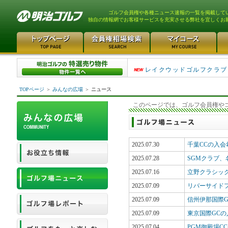
ゴルフ会員権や各種ニュース速報の一覧を掲載して
独自の情報網でお客様サービスを充実させる弊社を宜しくお
茨城ゴルフ倶楽部 1050万
レイクウッドゴルフクラブ 
TOPページ
＞
みんなの広場
＞
ニュース
このページでは、ゴルフ会員権や
2025.07.30
千葉CCの入
2025.07.28
SGMクラブ、
2025.07.16
立野クラシッ
2025.07.09
リバーサイド
2025.07.09
信州伊那国際
2025.07.09
東京国際GC
2025.07.04
PGM御殿場C