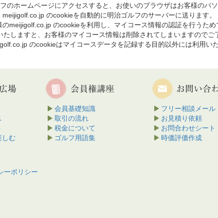
フのホームページにアクセスすると、お使いのブラウザはお客様のパソ
meijigolf.co.jp のcookieを自動的に明治ゴルフのサーバーに送ります。
のmeijigolf.co.jp のcookieを利用し、マイコース情報の認証を行うた
を削除いたしますと、お客様のマイコース情報は削除されてしまいますのでご
jigolf.co.jp のcookieはマイコースデータを記録する目的以外には利用
会員基礎知識
フリー相談メール
ス
取引の流れ
お見積り依頼
ト
税金について
お問合わせシート
楽しむ
ゴルフ用語集
時価評価作成
シーポリシー