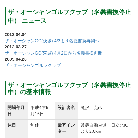
芝の緑、海の青、バンカーの白砂が絶妙なコントラス
トを生み出し、訪れるゴルファーを魅了しています。
ザ・オーシャンゴルフクラブ（名義書換停止
コース設計は工学博士の滝沢克己氏。滝沢氏はゴルフ
中） ニュース
倶楽部金沢リンクス（石川県）やつつじヶ丘CC（栃木
2012.04.04
県）白河ゴルフ倶楽部（福島県）などを手掛けていま
ザ・オーシャンGC(茨城) 4/2より名義書換再開へ
2012.03.27
す。
ザ・オーシャンGC(茨城) 4月2日から名義書換再開
グリーンはベント1グリーン。平坦な箇所がなく、総じ
2009.04.20
ザ・オーシャンゴルフクラブ
て戦略性の高いレイアウトです。コースレートは難易
度高めの72.3。
ホールによってパワーを求めるホールや正確なアイア
ザ・オーシャンゴルフクラブ（名義書換停止
中）の基本情報
ンショットを要求するホールなどバラエティに富んで
います。
開場年月
平成4年5
設計者名
滝沢 克己
日
月16日
【OUTコース】
休日
無休
最寄イン
常磐自動車道 日立北IC
距離のあるホールやドッグレッグ、池越えなどティシ
ター
より2.0km