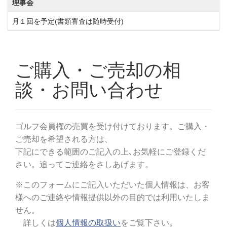
理事会
ルフを一緒に楽しめるお仲間をご希望の方、リゾート
気分を満喫したいゴルファーにもお勧めのコースで
月１回を予定(書類審査は随時受付)
す。
ザ・オーシャンゴルフクラブのゴルフ会員権の購入や
売却・相場情報の詳細をご希望の方もこの機会にお気
軽にお問合せください。
◆周辺ゴルフ場
「日立ゴルフクラブ」
「グランドスラムカントリーク
ラブ」
「高萩カントリークラブ」
「茨城ロイヤルカン
トリー倶楽部」
「茨城パシフィックカントリー倶楽
部」
◆交通機関
・自動車でお越しの場合