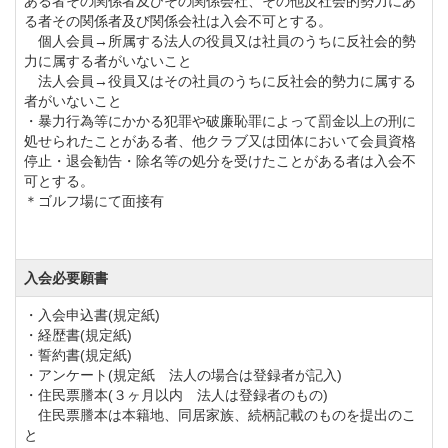
ある者その関係者及びその関係会社、その他反社会的勢力にあ
択制で、乗用カートを使用したラウンドとなります。
る者その関係者及び関係会社は入会不可とする。
その他の付帯設備として練習場は145ヤード、8打席ご
個人会員→所属する法人の役員又は社員のうちに反社会的勢
力に属する者がいないこと
用意しておりますので、プレー前の準備運動にご活用
法人会員→役員又はその社員のうちに反社会的勢力に属する
ください。
者がいないこと
・暴力行為等にかかる犯罪や破廉恥罪によって罰金以上の刑に
処せられたことがある者、他クラブ又は団体において会員資格
ザ・オーシャンゴルフクラブのクラブハウスは3階建て
停止・退会勧告・除名等の処分を受けたことがある者は入会不
可とする。
の贅沢な造りです。
＊ゴルフ場にて面接有
館内にはコースビューで開放感のあるレストランやコ
ンペルーム、天然温泉が楽しむことができる大浴場
「太陽の湯」はサウナ・ジャグジーを完備していま
入会必要願書
す。
・入会申込書(規定紙)
・経歴書(規定紙)
お風呂の効能は疲労回復、健康増進、美肌効果がある
・誓約書(規定紙)
ので1日のプレー疲れを体の芯から癒すことができま
・アンケート(規定紙 法人の場合は登録者が記入)
・住民票謄本(３ヶ月以内 法人は登録者のもの)
す。
住民票謄本は本籍地、同居家族、続柄記載のものを提出のこ
また、クラブハウスの3階部分には太平洋とコースの美
と