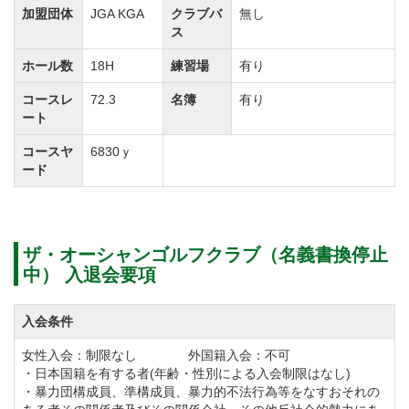
ョットの方向に悩むなど印象的なホールが続きます。
加盟団体
JGA KGA
クラブバ
無し
使用するクラブの選択、攻略ルートを考えながらのプ
ス
レーなどゴルファーとしての実力を問われるコースで
ホール数
18H
練習場
有り
す。
コースレ
72.3
名簿
有り
ート
【INコース】
コースヤ
6830ｙ
地形を活かした打ち上げ・打ち下ろし、谷越えや要所
ード
に配されたバンカーが戦略性を高めています。
飛距離を求められるホールやショットの正確性、メン
タル面を刺激するホールが続きます。
ザ・オーシャンゴルフクラブ（名義書換停止
中） 入退会要項
ザ・オーシャンゴルフクラブはオープンコンペも開催
入会条件
していますので、メンバー同士の交流の場としてもお
女性入会：制限なし 外国籍入会：不可
勧めです。
・日本国籍を有する者(年齢・性別による入会制限はなし)
プレースタイルはセルフプレーまたはキャディ付が選
・暴力団構成員、準構成員、暴力的不法行為等をなすおそれの