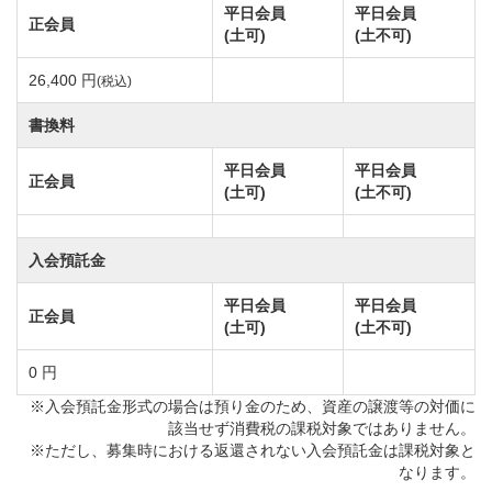
駅」の2駅からアクセスが可能です。
平日会員
平日会員
正会員
駅からザ・オーシャンゴルフクラブの移動はタクシー
(土可)
(土不可)
となります。所要時間の目安として常磐線「小木津
26,400 円
(税込)
駅」からはタクシーで約7分。
書換料
また常磐線「日立駅」下車の場合はタクシーで約25分
です。
平日会員
平日会員
正会員
(土可)
(土不可)
ザ・オーシャンゴルフクラブは18ホール全てが違う表
入会預託金
情を持つ趣の異なったコースレイアウトが挑戦心をく
すぐる全長6,830ヤードの丘陵コースです。
平日会員
平日会員
正会員
(土可)
(土不可)
海に近い立地のため、夏は海からの風が心地良く爽快
な気分でラウンドできます。また冬は暖かいので年間
0 円
を通して過ごしやすい気候です。
※入会預託金形式の場合は預り金のため、資産の譲渡等の対価に
該当せず消費税の課税対象ではありません。
自然の地形を活かしたコースデザインと各ホールから
※ただし、募集時における返還されない入会預託金は課税対象と
太平洋が望めるロケーションです。
なります。