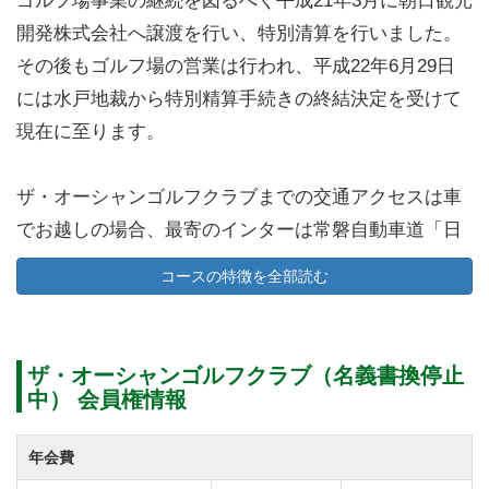
ゴルフ場事業の継続を図るべく平成21年3月に朝日観光
開発株式会社へ譲渡を行い、特別清算を行いました。
その後もゴルフ場の営業は行われ、平成22年6月29日
には水戸地裁から特別精算手続きの終結決定を受けて
現在に至ります。
ザ・オーシャンゴルフクラブまでの交通アクセスは車
でお越しの場合、最寄のインターは常磐自動車道「日
立北IC」となります。
コースの特徴を全部読む
日立北インターを降りてから約5分・2kmの場所にある
ザ・オーシャンゴルフクラブは茨城県内のゴルフ場の
中で高速道路から一番近いゴルフ場です。
ザ・オーシャンゴルフクラブ（名義書換停止
東京都心から90分ほど車を走らせるとザ・オーシャン
中） 会員権情報
ゴルフクラブにご来場いただけます。
電車をご利用の場合、JR常磐線「小木津駅」と「日立
年会費