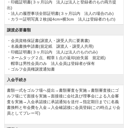
・印鑑証明書(３ヶ月以内 法人は法人と登録者のもの両方提
しい景観が眺望できる宿泊施設「ホテル・マグノリ
出)
ア」を併設しております。
・法人の履歴事項全部証明書(３ヶ月以内 法人の場合のみ)
・カラー証明写真２枚(縦4cm×横3cm 法人は登録者のもの)
シングル・ツイン、和室をご用意しております。また
宿泊される方専用の天然温泉・サウナ、麻雀ルームも
譲渡必要書類
ご利用頂けます。
・会員資格保証書(譲渡人・譲受人共に要裏書)
一般的なホテルと比べると広々としておりますので、
・名義書換申請書(規定紙 譲渡人・譲受人共用)
・印鑑証明書(３ヶ月以内 法人は法人のもののみ)
ゆったりとした時間を過ごすことができます。
・ネームタッグ２点、帽章１点の返却(紛失届 規定紙)
帽章は男性会員のみ 法人会員は登録者が保有
・ゴルフ会員権譲渡通知書
ザ・オーシャンゴルフクラブは戦略的なレイアウトと
コースを彩る四季折々の草花が美しい景観が魅力のゴ
入会手続き
ルフ場です。
書類一式をゴルフ場へ提出→書類審査を実施→書類審査後にゴ
ルフ場にて面接を実施→面接後に会社及び理事会による入会審
設計の妙が随所に感じられるコースは初心者はもちろ
査を実施→入会承認後に承認通知を送付→指定期日までに名義
ん、アベレージゴルファーや上級プレーヤーまでレベ
書換料と年会費を入金→入会確認後に会員登録(この時点より会
員としてプレー可)
ルに応じてお楽しみ頂けます。
関東近郊のゴルフ場でホームコースをお考えの方やゴ