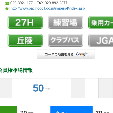
029-892-1177 FAX:029-892-2377
http://www.pacificgolf.co.jp/imperial/index.asp
会員権相場情報
50
70
30