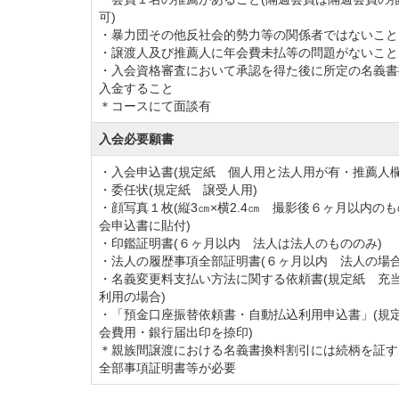
可)
・暴力団その他反社会的勢力等の関係者ではないこと
・譲渡人及び推薦人に年会費未払等の問題がないこと
・入会資格審査において承認を得た後に所定の名義書
入金すること
＊コースにて面談有
入会必要願書
・入会申込書(規定紙 個人用と法人用が有・推薦人欄
・委任状(規定紙 譲受人用)
・顔写真１枚(縦3㎝×横2.4㎝ 撮影後６ヶ月以内の
会申込書に貼付)
・印鑑証明書(６ヶ月以内 法人は法人のもののみ)
・法人の履歴事項全部証明書(６ヶ月以内 法人の場合
・名義変更料支払い方法に関する依頼書(規定紙 充
利用の場合)
・「預金口座振替依頼書・自動払込利用申込書」(規
会費用・銀行届出印を捺印)
＊親族間譲渡における名義書換料割引には続柄を証す
全部事項証明書等が必要