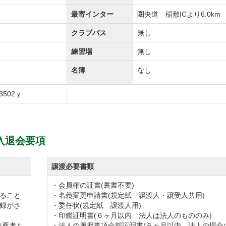
最寄インター
圏央道 稲敷ICより6.0km
クラブバス
無し
練習場
無し
名簿
なし
3502ｙ
入退会要項
譲渡必要書類
・会員権の証書(裏書不要)
ること
・名義変更申請書(規定紙 譲渡人・譲受人共用)
録がさ
・委任状(規定紙 譲渡人用)
・印鑑証明書(６ヶ月以内 法人は法人のもののみ)
推薦者も
・法人の履歴事項全部証明書(６ヶ月以内 法人の場合