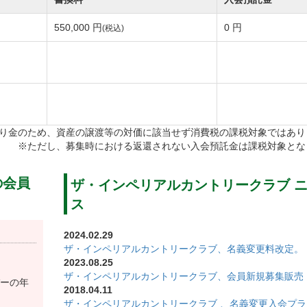
から米国にあるゴルフコースを思わせるデザインのバンカ
550,000 円
0 円
(税込)
り金のため、資産の譲渡等の対価に該当せず消費税の課税対象ではあり
改定後】55,000円（税込）
※ただし、募集時における返還されない入会預託金は課税対象とな
改定後】27,500円（税込）
改定後】27,500円（税込）
の会員
ザ・インペリアルカントリークラブ 
ス
2024.02.29
ザ・インペリアルカントリークラブ、名義変更料改定。
2023.08.25
ザ・インペリアルカントリークラブ、会員新規募集販売
ーの年
2018.04.11
ザ・インペリアルカントリークラブ 、名義変更入会プラ