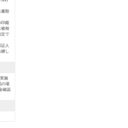
は書類
の印鑑
は被相
確定で
保証人
承継し
を実施
認の場
金確認