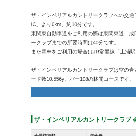
ザ・インペリアルカントリークラブへの交通
IC」より6km、約10分です。
東関東自動車道をご利用の際は東関東道「成
ークラブまでの所要時間は40分です。
また電車をご利用の場合はJR常磐線「土浦駅
ザ・インペリアルカントリークラブは空の青
ード数10,556y、パー108の林間コースです。
コースは西コース、中コース、東コースの各9
フェアウェイはフラットで幅も広く造られて
ザ・インペリアルカントリークラブのコース
ザ・インペリアルカントリークラブ 
総じて見渡しの良く、ティーグランドからグ
された池や点在するバンカー、ハザードの位
会員権種類
年会費