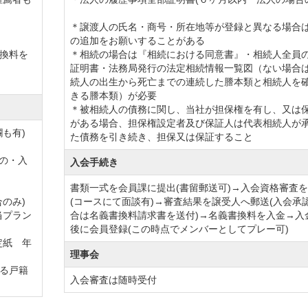
＊譲渡人の氏名・商号・所在地等が登録と異なる場合
の追加をお願いすることがある
換料を
＊相続の場合は『相続における同意書』・相続人全員
証明書・法務局発行の法定相続情報一覧図（ない場合
続人の出生から死亡までの連続した謄本類と相続人を
きる謄本類）が必要
＊被相続人の債務に関し、当社が担保権を有し、又は
がある場合、担保権設定者及び保証人は代表相続人が
も有)
た債務を引き続き、担保又は保証すること
もの・入
入会手続き
書類一式を会員課に提出(書留郵送可)→入会資格審査
のみ)
(コースにて面談有)→審査結果を譲受人へ郵送(入会承
当プラン
合は名義書換料請求書を送付)→名義書換料を入金→入
後に会員登録(この時点でメンバーとしてプレー可)
定紙 年
理事会
る戸籍
入会審査は随時受付