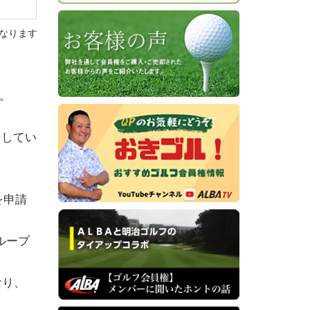
なります
。
をしてい
を申請
ループ
なり、