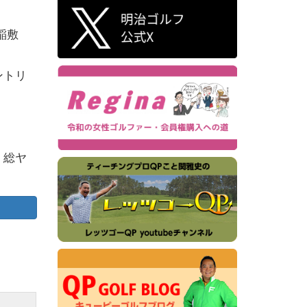
稲敷
ントリ
、総ヤ
す。
た。
内に配