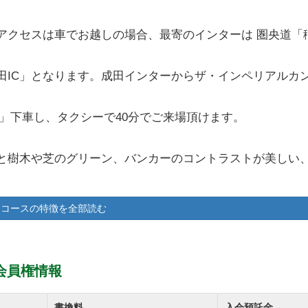
アクセスは車でお越しの場合、最寄のインターは 圏央道「
田IC」となります。成田インターからザ・インペリアルカ
」下車し、タクシーで40分でご来場頂けます。
と樹木や芝のグリーン、バンカーのコントラストが美しい
H、全27ホールで構成されています。
コースの特徴を全部読む
いるので、気持ちの良いティショットを打つことができま
設計は海外の設計家マーク・Ｆ・ラザート氏が手掛けまし
会員権情報
リーンまでを見渡せるように設計されているので、コース
置が確認できるようになっています。
書換料
入会預託金