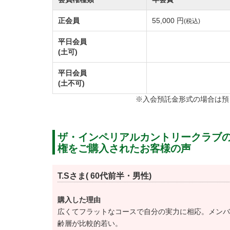
ザ・インペリアルカントリークラブには古く
正会員
55,000 円
(税込)
略性を高めています。
平日会員
(土可)
年会費を下記のとおり改定します。
①実施：令和8年1月1日より
平日会員
(土不可)
②年会費
※入会預託金形式の場合は預
ゴールド会員【改定前】46,200円（税込）→【
グリーン会員【改定前】23,100円（税込）→【
オレンジ会員【改定前】23,100円（税込）→【
ザ・インペリアルカントリークラブ
権をご購入されたお客様の声
T.Sさま( 60代前半・男性)
購入した理由
広くてフラットなコースで自分の実力に相応。メンバ
齢層が比較的若い。