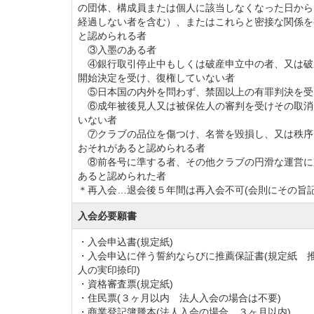
の団体、構成員または個人に該当しなくなった日から
経過しない者を含む）、またはこれらと密接な関係を
と認められる者
③入墨のある者
④銀行取引停止中もしくは破産申立中の者、又は破
開始決定を受け、復権していない者
⑤日本国の内外を問わず、禁固以上の有罪判決を受
⑥成年被後見人又は被保佐人の審判を受けその取消
いない者
⑦クラブの品位を傷つけ、名誉を毀損し、又は秩序
おそれがあると認められる者
⑧前各号に準する者、その他クラブの円滑な運営に
あると認められた者
＊再入会…退会後５年間は再入会不可(会則にその旨記
入会必要願書
・入会申込書(規定紙)
・入会申込に伴う誓約ならびに推薦保証書(規定紙 
人の実印捺印)
・資格審査票(規定紙)
・住民票(３ヶ月以内 法人入会の場合は不要)
・商業登記簿謄本(法人入会の場合 ３ヶ月以内)