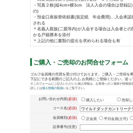
・写真２枚(縦4cm×横3cm 法人入会の場合は登録
の)
・預金口座振替依頼書(規定紙 年会費用)…入会承認
される
＊名義人親族(二親等内)が入会する場合は入会者との
かる戸籍謄本を添付
＊上記の他に書類の提出を求められる場合も有
ご購入・ご売却のお問合せフォーム