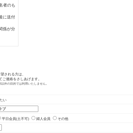
記名者のも
後に送付
関係が分