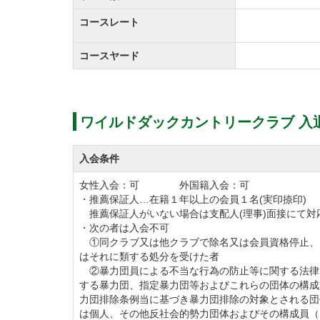
コースレート
コースヤード
ワイルドダックカントリークラブ 入
入会条件
女性入会：可 外国籍入会：可
・推薦保証人…在籍１年以上の会員１名(実印捺印)
推薦保証人がいない場合は支配人(理事)面接にて対
・次の者は入会不可
①同クラブ又は他クラブで除名又は会員資格停止、
はそれに類する処分を受けた者
②暴力団員による不当な行為の防止等に関する法律
する暴力団、指定暴力団等およびこれらの団体の構成
力団排除条例当に基づき暴力団排除の対象とされる団
は個人、その他反社会的勢力団体およびその構成員（