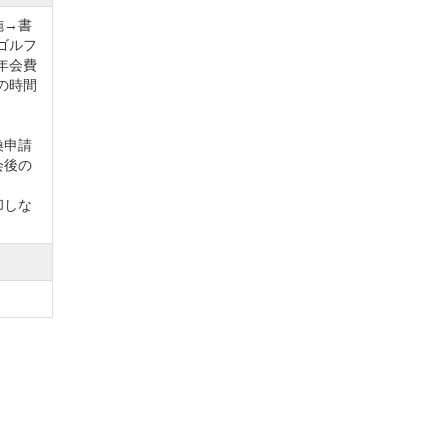
施→書
ゴルフ
年会費
の時間
換申請
会後の
。
却しな