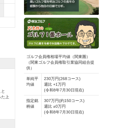
ゴルフ会員権相場平均値（関東圏）
（関東ゴルフ会員権取引業協同組合提
供）
単純平
230万円(268コース)
均値
週比 +1万円
(令和8年7月30日現在)
こと
った上
指定銘
307万円(約150コース)
柄値
週比 ±0万円
(令和8年7月30日現在)