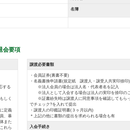
名簿
退会要項
譲渡必要書類
・会員証券(裏書不要)
・名義書換申請書(規定紙 譲渡人・譲受人共実印捺印)
応する
※法人会員の場合は法人名・代表者名を記入
※法人として入会する場合は法人の実印を捺印の
もしく
※証書紛失時は譲渡人に同意事項を確認してもら
でチェック?を入れて提出
に定義
・譲渡人の印鑑証明書(３ヶ月以内)
員、暴
＊上記の他に書類の提出を求められる場合も有
体また
入会手続き
これら