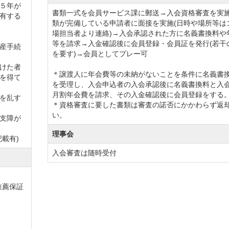
５年が
書類一式を会員サービス課に郵送→入会資格審査を実
有する
類が完備している申請者に面接を実施(日時や場所等は
場担当者より連絡)→入会承認された方に名義書換料や
等を請求→入金確認後に会員登録・会員証を発行(若干
産手続
を要す)→会員としてプレー可
けた者
＊譲渡人に年会費等の未納がないことを条件に名義書
を得て
を受理し、入会申込者の入会承認後に名義書換料と入
月割年会費を請求、その入金確認後に会員登録をする
を乱す
＊資格審査に要した書類は審査の諾否にかかわらず返
い。
支障が
理事会
載有)
入会審査は随時受付
推薦保証