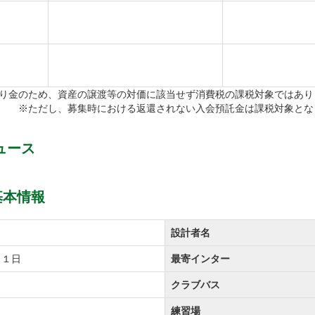
り金のため、資産の譲渡等の対価に該当せず消費税の課税対象ではあり
※ただし、募集時における返還されない入会預託金は課税対象とな
ュース
基本情報
設計者名
月１日
最寄インター
クラブバス
練習場