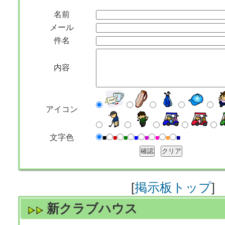
名前
メール
件名
内容
アイコン
文字色
■
■
■
■
■
■
■
■
[
掲示板トップ
]
新クラブハウス