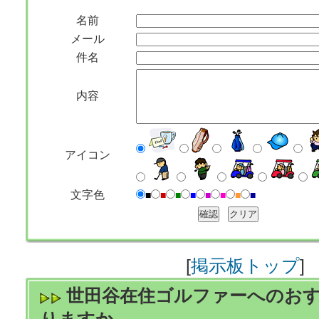
名前
メール
件名
内容
アイコン
文字色
■
■
■
■
■
■
■
■
[
掲示板トップ
]
世田谷在住ゴルファーへのお