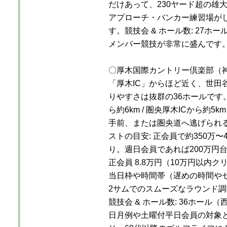
だけあって、230ヤード超の雄
アプローチ・バンカー練習場が
す。競技会 & ホール数: 27ホ
メンバー競技が非常に盛んです
〇厚木国際カントリー倶楽部（
「厚木IC」からほど近く、世田
りやすさは抜群の36ホールです。
ら約6km / 圏央厚木ICから約
手前、または圏央道へ逃げられ
ストの目安: 正会員で約350万
り。週日会員であれば200万円
正会員 8.8万円（10万円以内ク
当日枠や時間帯（遅めの時間や
2サムでのスムーズなラウンド
競技会 & ホール数: 36ホール
日月例や土曜付平日会員の対象