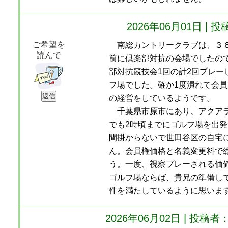
2026年06月01日 
ご希望を
南総カントリークラブは、３６
読んで
前に倶楽部対抗の会場でしたの
部対抗競技会1回の計2回プレー
フ場でした。確か1度潰れて会
の経営をしているようです。
千葉県市原市にあり、アクアラ
でも2時頃までにゴルフ場を出発
間掛からないで世田谷区の自宅
ん。会員権価格と名義変更料で総
う。一度、視察プレーされる価
ゴルフ場ならば、貴兄の準備し
件を満たしているように思いま
2026年06月02日 | 投