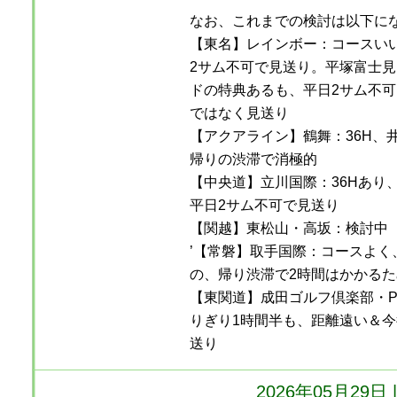
なお、これまでの検討は以下に
【東名】レインボー：コースい
2サム不可で見送り。平塚富士見
ドの特典あるも、平日2サム不
ではなく見送り
【アクアライン】鶴舞：36H、
帰りの渋滞で消極的
【中央道】立川国際：36Hあり
平日2サム不可で見送り
【関越】東松山・高坂：検討中
’【常磐】取手国際：コースよく
の、帰り渋滞で2時間はかかるた
【東関道】成田ゴルフ倶楽部・P
りぎり1時間半も、距離遠い＆
送り
2026年05月29