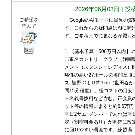
2026年06月03日 
ご希望を
GoogleのAIモードに貴兄の
読んで
す。これからの疑問点はAIに聞
す。ご参考までに更なる深堀も
1. 【基本予算：500万円以内
〇東名カントリークラブ（静岡
メント（スタンレーレディス）
略性の高い27ホールの名門丘陵
ス: 裾野ICより約3km（世田谷
間15分程度）。総コストの目安: 
＋名義書換料など含む。正会員の
ット等の情報によると約6.6万円
平日2サム: メンバーであれば平
定（割増料金あり）が明確に改
に回りやすい環境です。練習場: