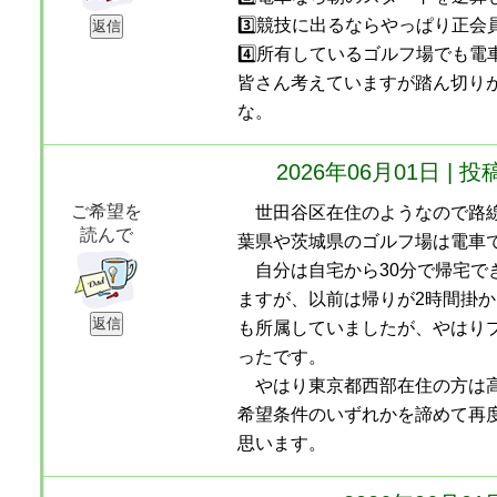
3️⃣競技に出るならやっぱり正会
4️⃣所有しているゴルフ場でも
皆さん考えていますが踏ん切り
な。
2026年06月01日 
ご希望を
世田谷区在住のようなので路線
読んで
葉県や茨城県のゴルフ場は電車
自分は自宅から30分で帰宅で
ますが、以前は帰りが2時間掛
も所属していましたが、やはり
ったです。
やはり東京都西部在住の方は高
希望条件のいずれかを諦めて再
思います。