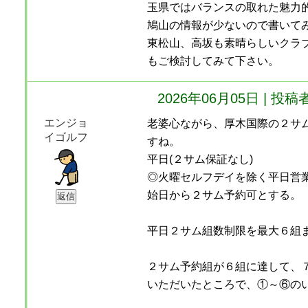
玉県ではバランスの取れた魅力
鳩山の情報が少ないので書いて
東松山、高坂も素晴らしいクラ
もご検討してみて下さい。
2026年06月05日 | 
エンジョ
老婆心ながら、厚木国際の２サ
イゴルフ
すね。
平日(２サム保証なし)
◎火曜セルフデイを除く平日営
始日から２サム予約可とする。
平日２サム組数制限を最大６組
２サム予約組が６組に達して、
いただいたところで、①～⑥の