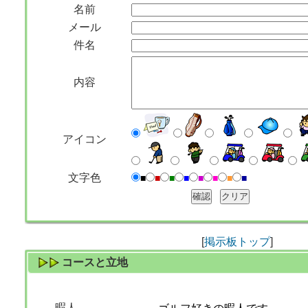
名前
メール
件名
内容
アイコン
文字色
■
■
■
■
■
■
■
■
[
掲示板トップ
]
コースと立地
暇人