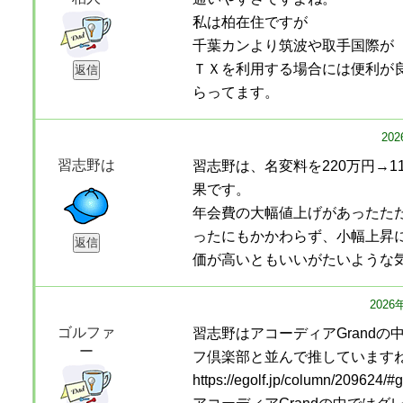
私は柏在住ですが
千葉カンより筑波や取手国際が
ＴＸを利用する場合には便利が
らってます。
20
習志野は
習志野は、名変料を220万円→1
果です。
年会費の大幅値上げがあったた
ったにもかかわらず、小幅上昇
価が高いともいいがたいような
202
ゴルファ
習志野はアコーディアGrand
ー
フ倶楽部と並んで推しています
https://egolf.jp/column/209624/#