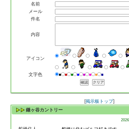
名前
メール
件名
内容
アイコン
文字色
■
■
■
■
■
■
■
■
[
掲示板トップ
]
鎌ヶ谷カントリー
202
船橋住人