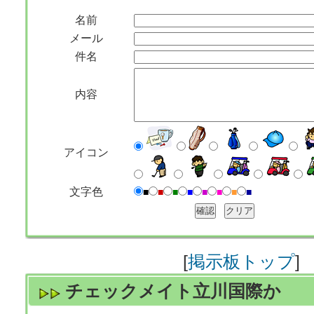
名前
メール
件名
内容
アイコン
文字色
■
■
■
■
■
■
■
■
[
掲示板トップ
]
チェックメイト立川国際か