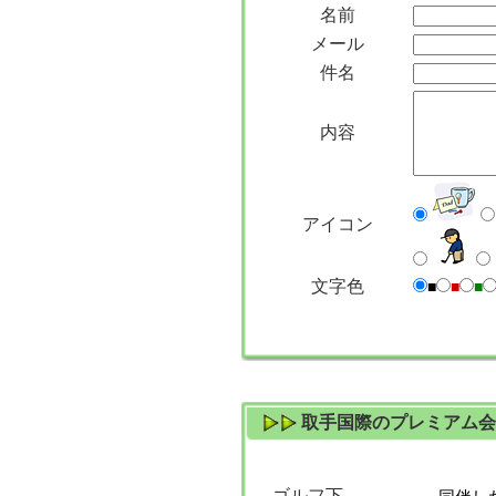
名前
メール
件名
内容
アイコン
文字色
■
■
■
取手国際のプレミアム会
ゴルフ下