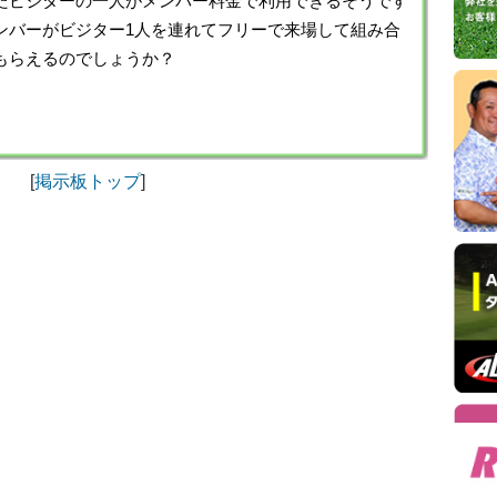
たビジターの一人がメンバー料金で利用できるそうです
270
ンバーがビジター1人を連れてフリーで来場して組み合
東
25
もらえるのでしょうか？
総
230
総
210
鷹
[
掲示板トップ
]
1,9