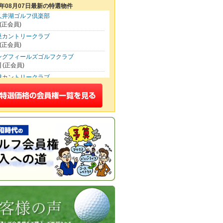
6年08月07日最新の特選物件
久井湖ゴルフ倶楽部
(正会員)
巣カントリークラブ
(正会員)
ングフィールズゴルフクラブ
(正会員)
越カントリークラブ
(正会員)
光カンツリー倶楽部
(正会員)
京五日市カントリー倶楽部
(正会員)
越カントリークラブ
(平日会員(土可))
SHIGAYA GOLF CLUB
(正会員)
里ゴルフ倶楽部
(特別平日会員)
洗ゴルフ倶楽部
(正会員)
川国際カントリー倶楽部