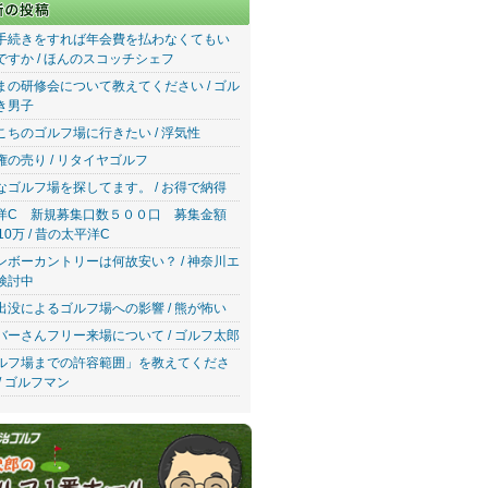
手続きをすれば年会費を払わなくてもい
ですか / ほんのスコッチシェフ
まの研修会について教えてください / ゴル
き男子
こちのゴルフ場に行きたい / 浮気性
権の売り / リタイヤゴルフ
なゴルフ場を探してます。 / お得で納得
洋C 新規募集口数５００口 募集金額
10万 / 昔の太平洋C
ンボーカントリーは何故安い？ / 神奈川エ
検討中
出没によるゴルフ場への影響 / 熊が怖い
バーさんフリー来場について / ゴルフ太郎
ルフ場までの許容範囲」を教えてくださ
/ ゴルフマン