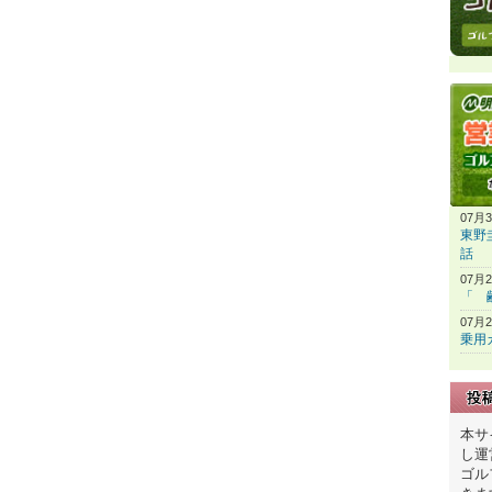
07月
東野
話
07月
「 
07月
乗用
本サ
し運
ゴル