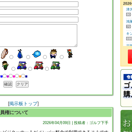
202
津
80
鴻
70
キ
690
川
60
日
500
東
50
■
■
■
■
■
川
50
KO
470
[
掲示板トップ
]
美
45
員権について
大
2026年04月09日 | 投稿者：ゴルフ下手
290
立