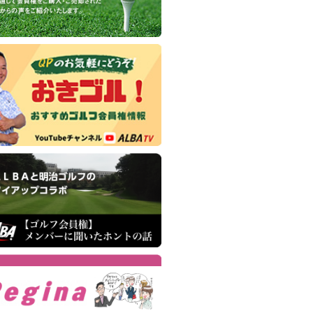
(正会員)
京五日市カントリー倶楽部
(平日会員(土不可))
武カントリークラブ
(正会員)
武カントリークラブ
(平日会員(土可))
之台カンツリー倶楽部
(正会員)
50