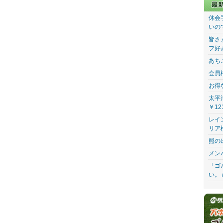
休会
いの
皆さ
フ好
あち
会員
お得
太平
￥12
レイ
リア
熊の
メン
「ゴ
い。 