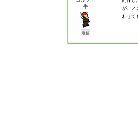
同伴し
手
が、メ
わせて