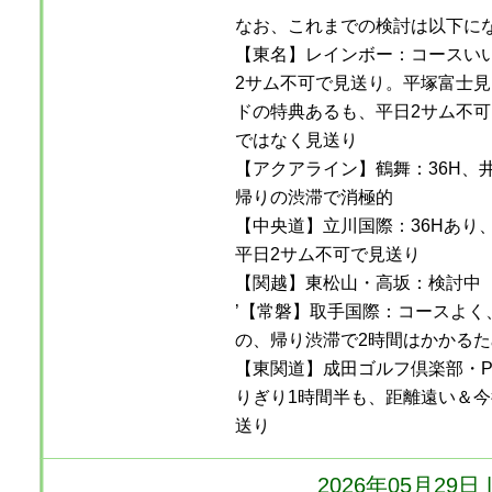
なお、これまでの検討は以下に
【東名】レインボー：コースい
2サム不可で見送り。平塚富士見
ドの特典あるも、平日2サム不
ではなく見送り
【アクアライン】鶴舞：36H、
帰りの渋滞で消極的
【中央道】立川国際：36Hあり
平日2サム不可で見送り
【関越】東松山・高坂：検討中
’【常磐】取手国際：コースよく
の、帰り渋滞で2時間はかかるた
【東関道】成田ゴルフ倶楽部・P
りぎり1時間半も、距離遠い＆
送り
2026年05月29