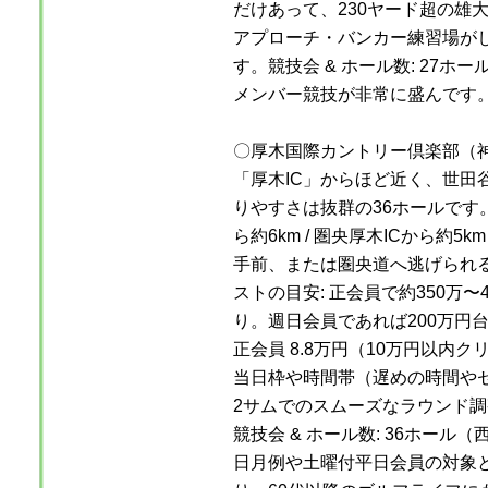
だけあって、230ヤード超の雄
アプローチ・バンカー練習場が
す。競技会 & ホール数: 27ホ
メンバー競技が非常に盛んです
〇厚木国際カントリー倶楽部（
「厚木IC」からほど近く、世田
りやすさは抜群の36ホールです。
ら約6km / 圏央厚木ICから約
手前、または圏央道へ逃げられ
ストの目安: 正会員で約350万
り。週日会員であれば200万円
正会員 8.8万円（10万円以内ク
当日枠や時間帯（遅めの時間や
2サムでのスムーズなラウンド
競技会 & ホール数: 36ホール
日月例や土曜付平日会員の対象