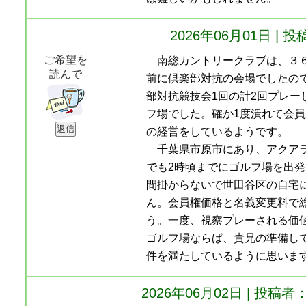
2026年06月01日 
ご希望を
南総カントリークラブは、３６
読んで
前に倶楽部対抗の会場でしたの
部対抗競技会1回の計2回プレー
フ場でした。確か1度潰れて会
の経営をしているようです。
千葉県市原市にあり、アクアラ
でも2時頃までにゴルフ場を出発
間掛からないで世田谷区の自宅
ん。会員権価格と名義変更料で総
う。一度、視察プレーされる価
ゴルフ場ならば、貴兄の準備し
件を満たしているように思いま
2026年06月02日 | 投