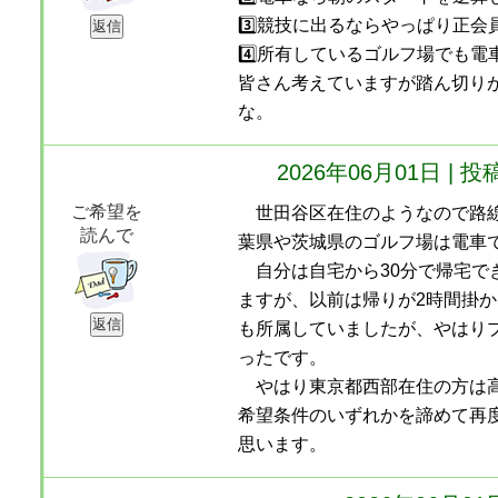
3️⃣競技に出るならやっぱり正会
4️⃣所有しているゴルフ場でも
皆さん考えていますが踏ん切り
な。
2026年06月01日 
ご希望を
世田谷区在住のようなので路線
読んで
葉県や茨城県のゴルフ場は電車
自分は自宅から30分で帰宅で
ますが、以前は帰りが2時間掛
も所属していましたが、やはり
ったです。
やはり東京都西部在住の方は高
希望条件のいずれかを諦めて再
思います。