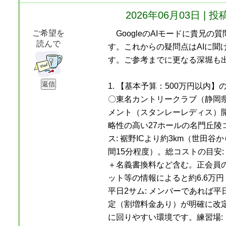
2026年06月03日 
ご希望を
GoogleのAIモードに貴兄の
読んで
す。これからの疑問点はAIに聞
す。ご参考までに更なる深堀も
1. 【基本予算：500万円以内
〇東名カントリークラブ（静岡
メント（スタンレーレディス）
略性の高い27ホールの名門丘陵
ス: 裾野ICより約3km（世田谷
間15分程度）。総コストの目安: 
＋名義書換料など含む。正会員の
ット等の情報によると約6.6万円
平日2サム: メンバーであれば平
定（割増料金あり）が明確に改
に回りやすい環境です。練習場: