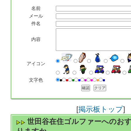
名前
メール
件名
内容
アイコン
文字色
■
■
■
■
■
■
■
■
[
掲示板トップ
]
世田谷在住ゴルファーへのお