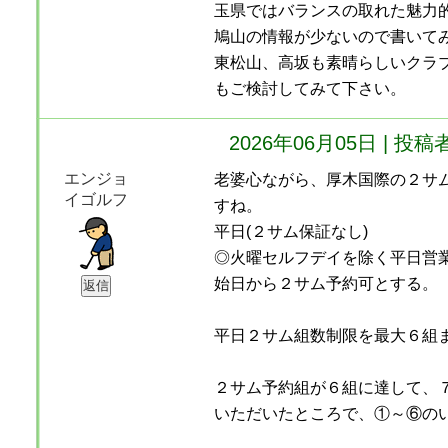
玉県ではバランスの取れた魅力
鳩山の情報が少ないので書いて
東松山、高坂も素晴らしいクラ
もご検討してみて下さい。
2026年06月05日 | 
エンジョ
老婆心ながら、厚木国際の２サ
イゴルフ
すね。
平日(２サム保証なし)
◎火曜セルフデイを除く平日営
始日から２サム予約可とする。
平日２サム組数制限を最大６組
２サム予約組が６組に達して、
いただいたところで、①～⑥の