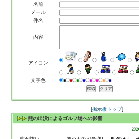
名前
メール
件名
内容
アイコン
文字色
■
■
■
■
■
■
■
■
[
掲示板トップ
]
熊の出没によるゴルフ場への影響
20
熊が怖い