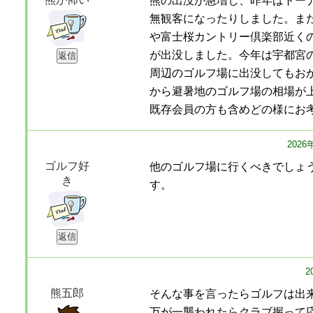
熊の出没が急増し、昨年はトー
無観客になったりしました。ま
や富士桜カントリー倶楽部近く
が出没しました。今年は宇都宮
周辺のゴルフ場に出没してもお
から避暑地のゴルフ場の相場が
既存会員の方も含めどの様にお
202
ゴルフ好
他のゴルフ場に行くべきでしょ
き
す。
2
熊五郎
そんな事を言ったらゴルフは出
万が一襲われたらクラブ握って応