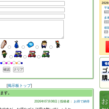
202
平
700
多
640
都
55
平
500
筑
470
レ
3,4
■
■
■
■
■
東
250
さ
20
[
掲示板トップ
]
日
170
ます。
高
2026年07月08日 | 投稿者：
お得で納得
160
成