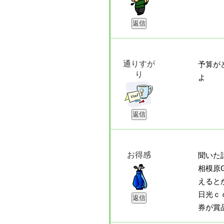
通りすが
予算が
り
よ
お得感
聞いた
相模原
えると
日光ｃ
券が賞