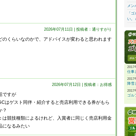
メン
「ゴ
い。 
2026年07月11日 | 投稿者：通りすがり
どのくらいなのかで、アドバイスが変わると思われます
201
仕事
201
降雪
2026年07月12日 | 投稿者：お得感
201
話ですが
ゴル
GCはゲスト同伴・紹介すると売店利用できる券がもら
か？
ｃは競技種類によるけれど、入賞者に同じく売店利用金
品になるみたい