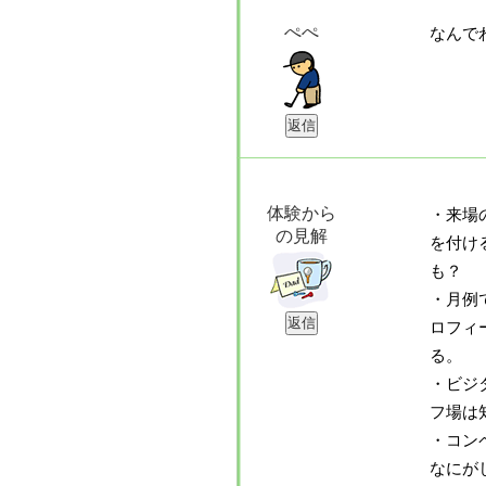
ぺぺ
なんで
体験から
・来場
の見解
を付け
も？
・月例
ロフィ
る。
・ビジ
フ場は
・コン
なにが