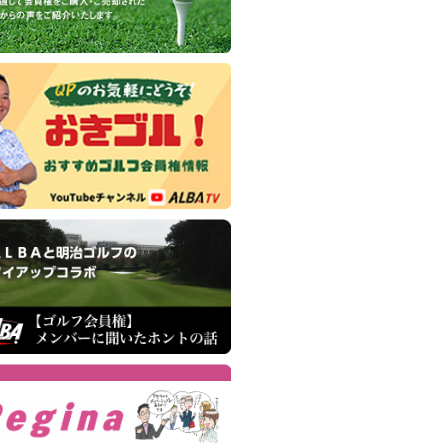
(婦人正会員)
田ヒルズカントリークラブ
(正会員)
山ゴルフ・クラブ
(平日会員(土可))
久井湖ゴルフ倶楽部
(正会員)
巣カントリークラブ
(正会員)