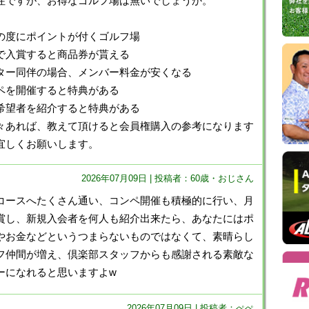
住ですが、お得なゴルフ場は無いでしょうか。
130
成
の度にポイントが付くゴルフ場
100
狭
で入賞すると商品券が貰える
100
ター同伴の場合、メンバー料金が安くなる
津
ペを開催すると特典がある
80
希望者を紹介すると特典がある
鴻
70
々あれば、教えて頂けると会員権購入の参考になります
宜しくお願いします。
2026年07月09日 | 投稿者：60歳・おじさん
コースへたくさん通い、コンペ開催も積極的に行い、月
賞し、新規入会者を何人も紹介出来たら、あなたにはポ
やお金などというつまらないものではなくて、素晴らし
フ仲間が増え、倶楽部スタッフからも感謝される素敵な
ーになれると思いますよw
2026年07月09日 | 投稿者：ぺぺ