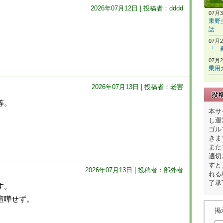
2026年07月12日 | 投稿者：dddd
07月
東野
話
07月
「 
07月
乗用
2026年07月13日 | 投稿者：老害
等。
本サ
し運
ゴル
きま
また
適切
すと
2026年07月13日 | 投稿者：部外者
れる
了承
す。
喧嘩せず。
掲