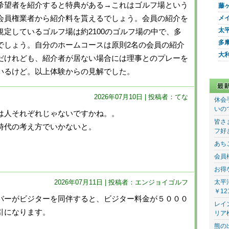
希望者を紹介すると特典がある→これはゴルフ場という
藤
会員権業者から紹介料を貰えるでしょう。会員の紹介を
メ
太
規定しているゴルフ場は約2100のゴルフ場の中で、多
多
でしょう。自分のホームコースは原則2名の会員の紹介
大
だけれども、紹介者が居ない場合には理事とのプレーを
いるけど。以上体験からの見解でした。
2026年07月10日 | 投稿者：てな
休会
いの
は人それぞれじゃないですかね。。
皆さ
時代の考え方でいかないと。
フ好
あち
会員
お得
太平
2026年07月11日 | 投稿者：エンジョイゴルフ
￥12
ーがビジターを同伴すると、ビジター料金が５０００
レイ
引になります。
リア
熊の