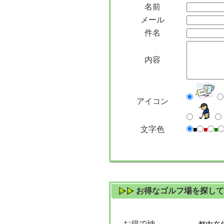
名前
メール
件名
内容
アイコン
文字色
■
■
■
お得なゴルフ場を探して
お得で納