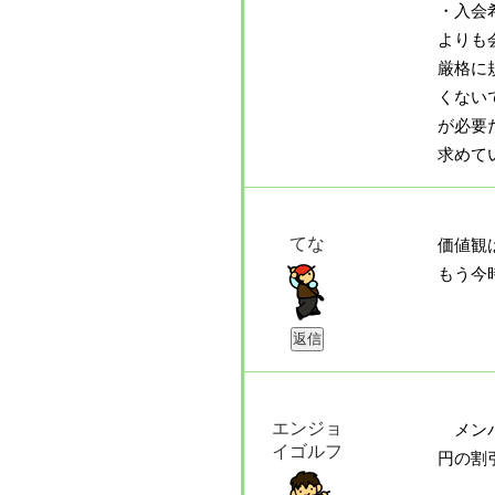
・入会
よりも
厳格に
くない
が必要
求めて
てな
価値観
もう今
エンジョ
メンバ
イゴルフ
円の割