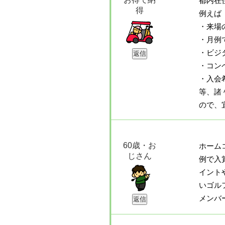
都内在
得
例えば
・来場
・月例
・ビジ
・コン
・入会
等、諸
ので、
60歳・お
ホーム
じさん
例で入
イント
いゴル
メンバ