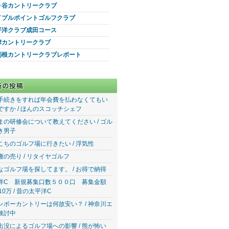
ヶ谷カントリークラブ
イプルポイントゴルフクラブ
平洋クラブ成田コース
摩カントリークラブ
利根カントリークラブレポート
手続きをすれば年会費を払わなくてもい
ですか / ほんのスコッチシェフ
まの研修会について教えてください / ゴル
き男子
こちのゴルフ場に行きたい / 浮気性
権の売り / リタイヤゴルフ
なゴルフ場を探してます。 / お得で納得
洋C 新規募集口数５００口 募集金額
10万 / 昔の太平洋C
ンボーカントリーは何故安い？ / 神奈川エ
検討中
出没によるゴルフ場への影響 / 熊が怖い