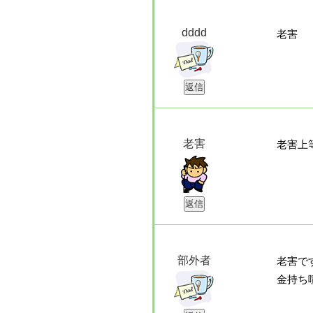
dddd
老害
老害
老害上
部外者
老害で
金持ち