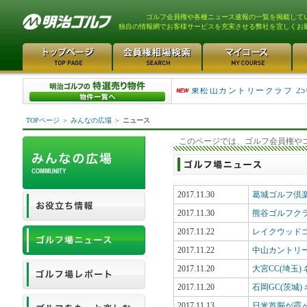
ゴルフ会員権や各種ニュース速報の一覧を掲載して
独自の情報網でお客様サービスを充実させる弊社を宜しくお
平塚富士見カントリークラ..
東松山カントリークラブ 25
TOPページ
＞
みんなの広場
＞
ニュース
このページでは、ゴルフ会員権や
2017.11.30
葛城ゴルフ倶
2017.11.30
熊谷ゴルフク
2017.11.22
レイクウッド
2017.11.22
中山カントリ
2017.11.20
大宮CC(埼玉
2017.11.20
石岡GC(茨城)
2017.11.13
日米首脳が霞