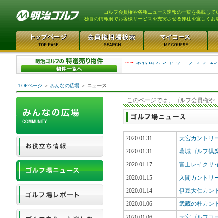
ゴルフ会員権や各種ニュース速報の一覧を掲載して
独自の情報網でお客様サービスを充実させる弊社を宜しくお
平塚富士見カントリークラ..
東松山カントリークラブ 25
TOPページ
＞
みんなの広場
＞
ニュース
このページでは、ゴルフ会員権や
2020.01.31
大宮カントリ
2020.01.31
葛城ゴルフ倶
2020.01.17
富士レイクサ
2020.01.15
入間カントリー
2020.01.14
伊豆大仁カン
2020.01.06
武蔵の杜カン
2020.01.06
大宮ゴルフコ