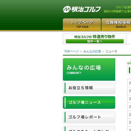
ゴルフ会員
独自の情報網でお客
TOPページ
＞
みんなの広場
＞
ニュース
2
2
2
2
2
2
2