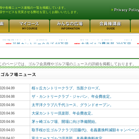
権や各種ニュース速報の一覧を掲載しています。
様サービスを充実させる弊社を宜しくお願いいたします。
川越カントリークラブ 60万円
大洗ゴルフ倶楽部 290万円
鷹之台カンツリー倶楽部 1950万円
茨城ゴルフ倶楽部 1100万円
円
このページでは、ゴルフ会員権やゴルフ場のニュースの詳細を掲載しております。
020.04.09
桜ヶ丘カントリークラブ、当面クローズ。
020.04.08
ザ・カントリークラブ・ジャパン、年会費改定。
020.04.06
太平洋クラブ八千代コース、グランドオープン。
020.04.06
大栄カントリー倶楽部、年会費改定。
020.04.06
茅ヶ崎ゴルフ場、開場に向け準備開始。
020.04.03
取手桜が丘ゴルフクラブ(旧藤代)、名義書換料減額キャンペー
020.04.02
富士エースゴルフ倶楽部、名義書換料改定。