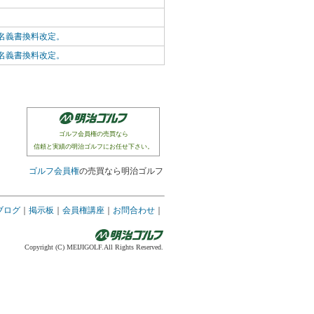
名義書換料改定。
名義書換料改定。
ゴルフ会員権の売買なら
信頼と実績の明治ゴルフにお任せ下さい。
ゴルフ会員権
の売買なら明治ゴルフ
ブログ
｜
掲示板
｜
会員権講座
｜
お問合わせ
｜
Copyright (C) MEIJIGOLF.All Rights Reserved.