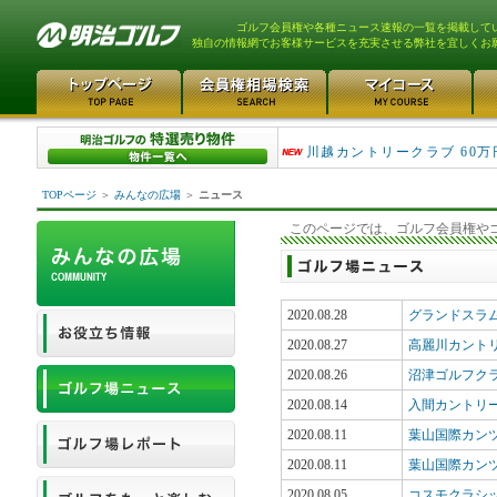
ゴルフ会員権や各種ニュース速報の一覧を掲載して
独自の情報網でお客様サービスを充実させる弊社を宜しくお
津久井湖ゴルフ倶楽部 80万
川越カントリークラブ 60万
TOPページ
＞
みんなの広場
＞
ニュース
このページでは、ゴルフ会員権や
2020.08.28
グランドスラ
2020.08.27
高麗川カント
2020.08.26
沼津ゴルフク
2020.08.14
入間カントリ
2020.08.11
葉山国際カン
2020.08.11
葉山国際カン
2020.08.05
コスモクラシ