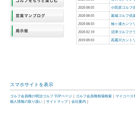
2020.08.05
小田原ゴルフ
2020.08.05
葛城ゴルフ倶
2020.08.03
袖ヶ浦カンツ
2020.02.19
沼津ゴルフク
2019.09.03
高麗川カント
スマホサイトを表示
ゴルフ会員権の明治ゴルフ TOPページ
｜
ゴルフ会員権相場検索
｜
マイコース
個人情報の取り扱い
｜
サイトマップ
｜
会社案内
｜