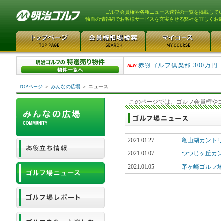
ゴルフ会員権や各種ニュース速報の一覧を掲載して
独自の情報網でお客様サービスを充実させる弊社を宜しくお
スカイウェイカントリーク..
赤羽ゴルフ倶楽部 300万円
TOPページ
＞
みんなの広場
＞
ニュース
このページでは、ゴルフ会員権や
2021.01.27
亀山湖カント
2021.01.07
つつじヶ丘カ
2021.01.05
茅ヶ崎ゴルフ