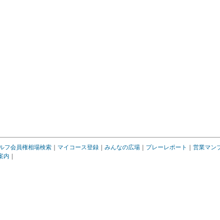
ルフ会員権相場検索
｜
マイコース登録
｜
みんなの広場
｜
プレーレポート
｜
営業マン
案内
｜