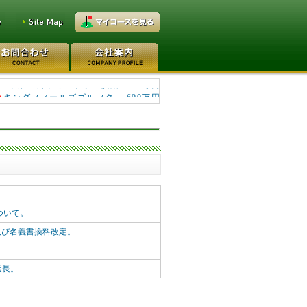
キングフィールズゴルフク... 690万円
東京五日市カントリー倶楽... 50万円
ついて。
及び名義書換料改定。
延長。