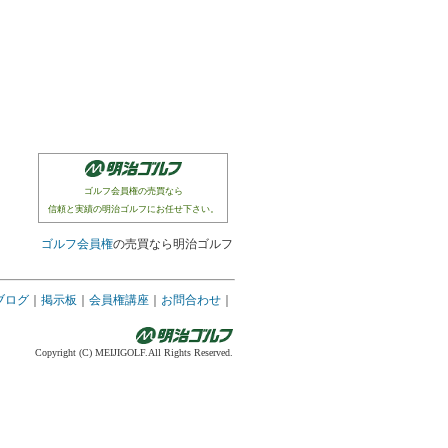
ゴルフ会員権の売買なら
信頼と実績の明治ゴルフにお任せ下さい。
ゴルフ会員権
の売買なら明治ゴルフ
ブログ
｜
掲示板
｜
会員権講座
｜
お問合わせ
｜
Copyright (C) MEIJIGOLF.All Rights Reserved.