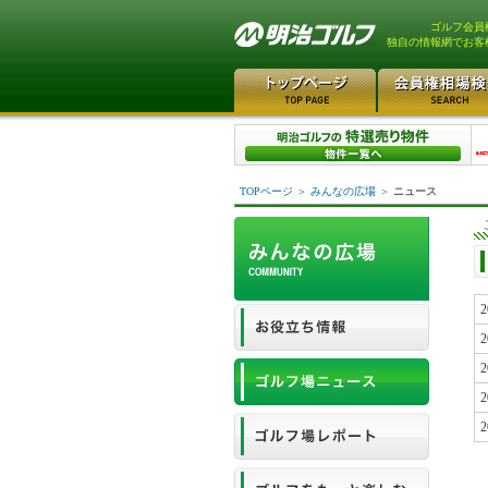
ゴルフ会員
独自の情報網でお客
TOPページ
＞
みんなの広場
＞
ニュース
2
2
2
2
2