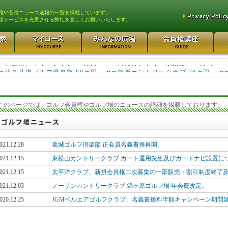
権や各種ニュース速報の一覧を掲載しています。
様サービスを充実させる弊社を宜しくお願いいたします。
津久井湖ゴルフ倶楽部 80万円
鴻巣カントリークラブ 70万円
川越カントリークラブ 60万円
日光カンツリー倶楽部 500万円
このページでは、ゴルフ会員権やゴルフ場のニュースの詳細を掲載しております。
021.12.28
葛城ゴルフ倶楽部 正会員名義書換再開。
021.12.15
東松山カントリークラブ カート運用変更及びカートナビ設置に
021.12.15
太平洋クラブ、新規会員権二次募集の一部販売・割引制度終了
021.12.03
ノーザンカントリークラブ 錦ヶ原ゴルフ場 年会費改定。
020.12.25
JGMベルエアゴルフクラブ、名義書換料半額キャンペーン期間