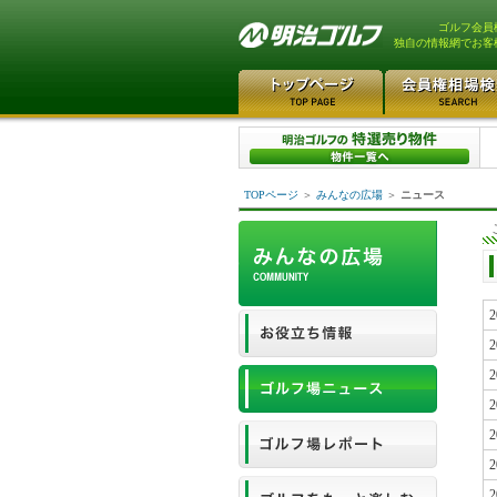
ゴルフ会員
独自の情報網でお客
TOPページ
＞
みんなの広場
＞
ニュース
2
2
2
2
2
2
2