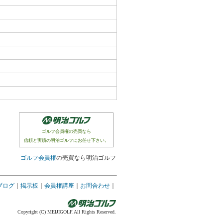
ゴルフ会員権の売買なら
信頼と実績の明治ゴルフにお任せ下さい。
ゴルフ会員権
の売買なら明治ゴルフ
ブログ
｜
掲示板
｜
会員権講座
｜
お問合わせ
｜
Copyright (C) MEIJIGOLF.All Rights Reserved.