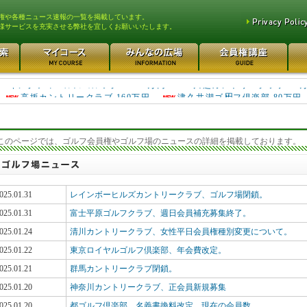
権や各種ニュース速報の一覧を掲載しています。
様サービスを充実させる弊社を宜しくお願いいたします。
高坂カントリークラブ 160万円
津久井湖ゴルフ倶楽部 80万円
キングフィールズゴルフク... 690万円
川越カントリークラブ 60
円
このページでは、ゴルフ会員権やゴルフ場のニュースの詳細を掲載しております。
025.01.31
レインボーヒルズカントリークラブ、ゴルフ場閉鎖。
025.01.31
富士平原ゴルフクラブ、週日会員補充募集終了。
025.01.24
清川カントリークラブ、女性平日会員権種別変更について。
025.01.22
東京ロイヤルゴルフ倶楽部、年会費改定。
025.01.21
群馬カントリークラブ閉鎖。
025.01.20
神奈川カントリークラブ、正会員新規募集
025.01.20
都ゴルフ倶楽部、名義書換料改定、現在の会員数。