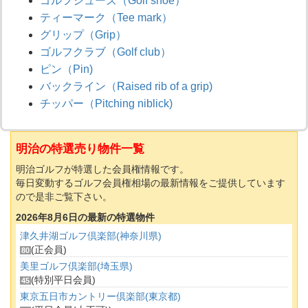
ゴルフシューズ（Golf shoe）
ティーマーク（Tee mark）
グリップ（Grip）
ゴルフクラブ（Golf club）
ピン（Pin)
バックライン（Raised rib of a grip)
チッパー（Pitching niblick)
明治の特選売り物件一覧
明治ゴルフが特選した会員権情報です。
毎日変動するゴルフ会員権相場の最新情報をご提供しています
ので是非ご覧下さい。
2026年8月6日の最新の特選物件
津久井湖ゴルフ倶楽部(神奈川県)
(正会員)
80
美里ゴルフ倶楽部(埼玉県)
(特別平日会員)
45
東京五日市カントリー倶楽部(東京都)