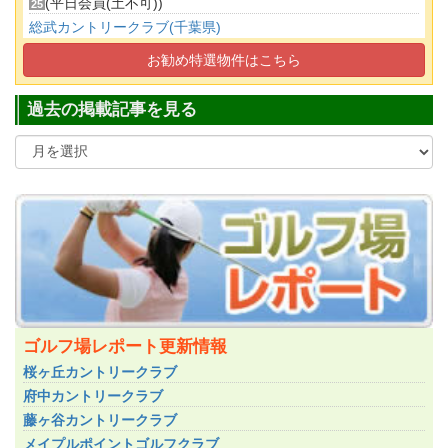
(平日会員(土不可))
25
総武カントリークラブ(千葉県)
(正会員)
230
お勧め特選物件はこちら
日光カンツリー倶楽部(栃木県)
(正会員)
500
過去の掲載記事を見る
ゴルフ場レポート更新情報
桜ヶ丘カントリークラブ
府中カントリークラブ
藤ヶ谷カントリークラブ
メイプルポイントゴルフクラブ