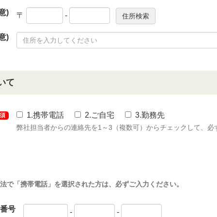
意)
〒
-
意)
いて
1.携帯電話
2.ご自宅
3.勤務先
須
弊社担当者からの連絡先を1～3（複数可）からチェックして、必
法で「携帯電話」を選択された方は、必ずご入力ください。
番号
-
-