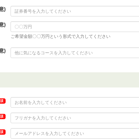
意)
意)
ご希望金額〇〇万円という形式で入力してください
意)
須
須
須