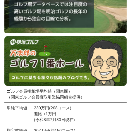
ゴルフ会員権相場平均値（関東圏）
（関東ゴルフ会員権取引業協同組合提供）
単純平均値
230万円(268コース)
週比 +1万円
(令和8年7月30日現在)
指定銘柄値
307万円(約150コース)