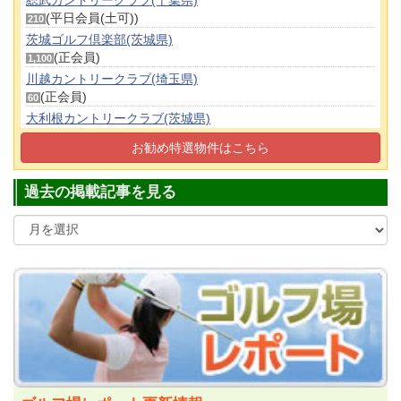
(平日会員(土可))
210
茨城ゴルフ倶楽部(茨城県)
(正会員)
1,100
川越カントリークラブ(埼玉県)
(正会員)
60
大利根カントリークラブ(茨城県)
(正会員)
980
お勧め特選物件はこちら
鷹之台カンツリー倶楽部(千葉県)
(正会員)
1,950
過去の掲載記事を見る