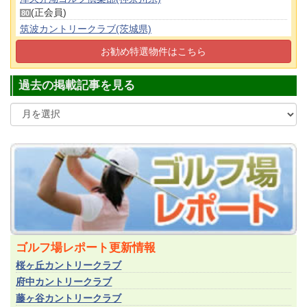
(正会員)
80
筑波カントリークラブ(茨城県)
(平日会員(土可))
470
お勧め特選物件はこちら
都留カントリー倶楽部(山梨県)
(正会員)
55
過去の掲載記事を見る
ゴルフ場レポート更新情報
桜ヶ丘カントリークラブ
府中カントリークラブ
藤ヶ谷カントリークラブ