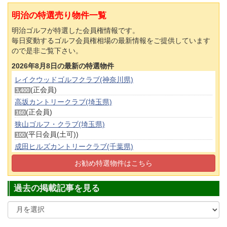
明治の特選売り物件一覧
明治ゴルフが特選した会員権情報です。
毎日変動するゴルフ会員権相場の最新情報をご提供しています
ので是非ご覧下さい。
2026年8月8日の最新の特選物件
レイクウッドゴルフクラブ(神奈川県)
(正会員)
3,400
高坂カントリークラブ(埼玉県)
(正会員)
160
狭山ゴルフ・クラブ(埼玉県)
(平日会員(土可))
100
成田ヒルズカントリークラブ(千葉県)
(婦人正会員)
130
お勧め特選物件はこちら
多摩カントリークラブ(東京都)
(平日会員(土可))
640
過去の掲載記事を見る