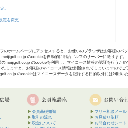
改定。
返還規定を変更
フのホームページにアクセスすると、お使いのブラウザはお客様のパソ
meijigolf.co.jp のcookieを自動的に明治ゴルフのサーバーに送ります。
のmeijigolf.co.jp のcookieを利用し、マイコース情報の認証を行うた
を削除いたしますと、お客様のマイコース情報は削除されてしまいますのでご
jigolf.co.jp のcookieはマイコースデータを記録する目的以外には利用
会員基礎知識
フリー相談メール
ス
取引の流れ
お見積り依頼
ト
税金について
お問合わせシート