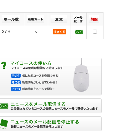
27Ｈ
○