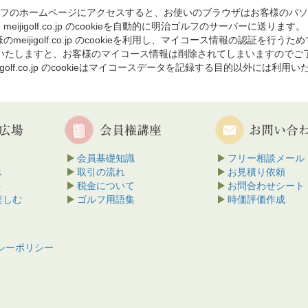
フのホームページにアクセスすると、お使いのブラウザはお客様のパソ
meijigolf.co.jp のcookieを自動的に明治ゴルフのサーバーに送ります。
のmeijigolf.co.jp のcookieを利用し、マイコース情報の認証を行うた
を削除いたしますと、お客様のマイコース情報は削除されてしまいますのでご
jigolf.co.jp のcookieはマイコースデータを記録する目的以外には利用
会員基礎知識
フリー相談メール
ス
取引の流れ
お見積り依頼
ト
税金について
お問合わせシート
楽しむ
ゴルフ用語集
時価評価作成
シーポリシー