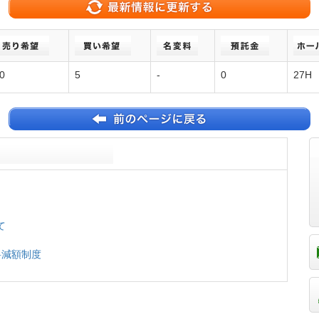
0
5
-
0
27H
て
換料減額制度