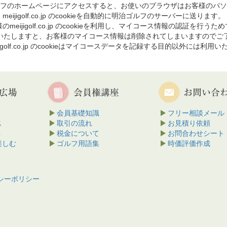
フのホームページにアクセスすると、お使いのブラウザはお客様のパソ
meijigolf.co.jp のcookieを自動的に明治ゴルフのサーバーに送ります。
のmeijigolf.co.jp のcookieを利用し、マイコース情報の認証を行うた
を削除いたしますと、お客様のマイコース情報は削除されてしまいますのでご
jigolf.co.jp のcookieはマイコースデータを記録する目的以外には利用
会員基礎知識
フリー相談メール
ス
取引の流れ
お見積り依頼
ト
税金について
お問合わせシート
楽しむ
ゴルフ用語集
時価評価作成
シーポリシー