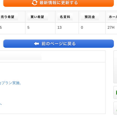
5
5
13
0
27H
。
入会プラン実施。
へ