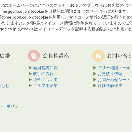
フのホームページにアクセスすると、お使いのブラウザはお客様のパソ
meijigolf.co.jp のcookieを自動的に明治ゴルフのサーバーに送ります。
のmeijigolf.co.jp のcookieを利用し、マイコース情報の認証を行うた
を削除いたしますと、お客様のマイコース情報は削除されてしまいますのでご
jigolf.co.jp のcookieはマイコースデータを記録する目的以外には利用
会員基礎知識
フリー相談メール
ス
取引の流れ
お見積り依頼
ト
税金について
お問合わせシート
楽しむ
ゴルフ用語集
時価評価作成
シーポリシー