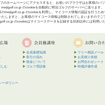
フのホームページにアクセスすると、お使いのブラウザはお客様のパソ
meijigolf.co.jp のcookieを自動的に明治ゴルフのサーバーに送ります。
のmeijigolf.co.jp のcookieを利用し、マイコース情報の認証を行うた
を削除いたしますと、お客様のマイコース情報は削除されてしまいますのでご
jigolf.co.jp のcookieはマイコースデータを記録する目的以外には利用
会員基礎知識
フリー相談メール
ス
取引の流れ
お見積り依頼
ト
税金について
お問合わせシート
楽しむ
ゴルフ用語集
時価評価作成
シーポリシー