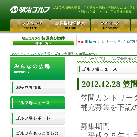
ゴルフ会員権の売買、ご相談なら信頼と実績の明治ゴルフを
笠間CC(茨城) H25.1.1～正会員補充募集
津久井湖ゴルフ倶楽部 80万
川越カントリークラブ 60万
TOPページ
＞
みんなの広場
＞
ゴルフ会員権・Golf場ニュース
このページでは、ゴルフ会員権やG
2012.12.28
笠間カントリー
補充募集を下記
募集期間
平成２５年１月