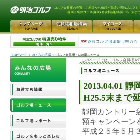
ゴルフ会員権の売買、ご相談なら信頼と実績の明治ゴルフを
靜岡C 袋井コース(静岡) 名変料減額期間H25.5末ま
スカイウェイカントリーク..
赤羽ゴルフ倶楽部 300万円
TOPページ
＞
みんなの広場
＞
ゴルフ会員権・Golf場ニュース
このページでは、ゴルフ会員権やG
2013.04.0
H25.5末まで
靜岡カントリー
額キャンペーン
平成２５年５月