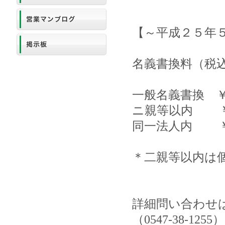
【～平成２５年
名義書換料（税
一般名義書換 ￥84
ニ親等以内 ￥315
同一法人内 ￥210
＊二親等以内は
詳細問い合わせ
（0547-38-125