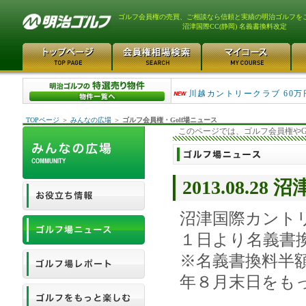
ゴルフ会員権の売買、ご相談なら信頼と実績の明治ゴルフを
沼津国際CC(静岡) 名義書換料改定
津久井湖ゴルフ倶楽部 80万
川越カントリークラブ 60万
TOPページ
＞
みんなの広場
＞
ゴルフ会員権・Golf場ニュース
このページでは、ゴルフ会員権やG
2013.08.2
沼津国際カント
１日より名義書
※名義書換料半
年８月末日をも