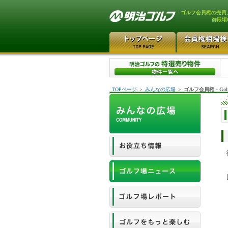
ゴルフ会員権の売買
御殿場
TOPページ
＞
みんなの広場
＞
ゴルフ会員権・Gol