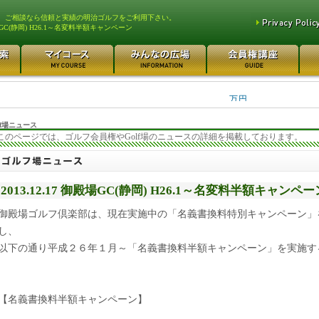
、ご相談なら信頼と実績の明治ゴルフをご利用下さい。
GC(静岡) H26.1～名変料半額キャンペーン
平塚富士見カントリークラ... 700万円
都留カントリー倶楽部 55
3400万円
東松山カントリークラブ 250万円
さいたま梨花カントリーク... 2
万円
f場ニュース
このページでは、ゴルフ会員権やGolf場のニュースの詳細を掲載しております。
2013.12.17 御殿場GC(静岡) H26.1～名変料半額キャンペー
御殿場ゴルフ倶楽部は、現在実施中の「名義書換料特別キャンペーン」
し、
以下の通り平成２６年１月～「名義書換料半額キャンペーン」を実施す
【名義書換料半額キャンペーン】