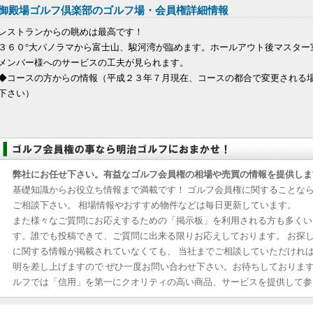
御殿場ゴルフ倶楽部のゴルフ場・会員権詳細情報
レストランからの眺めは最高です！
３６０°大パノラマから富士山、駿河湾が臨めます。ホールアウト後マスター
メンバー様へのサービスの工夫が見られます。
◆コースの方からの情報（平成２３年７月現在、コースの都合で変更される
下さい）
弊社にお任せ下さい。有益なゴルフ会員権の相場や売買の情報を提供しま
基礎知識からお役立ち情報まで満載です！ ゴルフ会員権に関することな
ご相談下さい。 相場情報やおすすめ物件などは毎日更新しています。
また様々なご質問にお応えするための「掲示板」を利用される方も多くい
す。誰でも投稿できて、ご質問に出来る限りお応えしております。 お探
に関する情報が掲載されていなくても、 当社までご相談していただけれ
明を差し上げますので ぜひ一度お問い合わせ下さい。お待ちしておりま
ルフでは「信用」を第一にクオリティの高い商品、サービスを提供して参