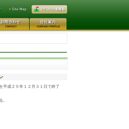
万円
レイクウッドゴルフクラブ
0万円
日本カントリークラブ 170
ン
を平成２５年１２月３１日で終了
る。