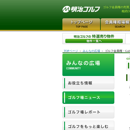
ゴルフ会員権の売買
相武C
TOPページ
＞
みんなの広場
＞
ゴルフ会員権・Gol