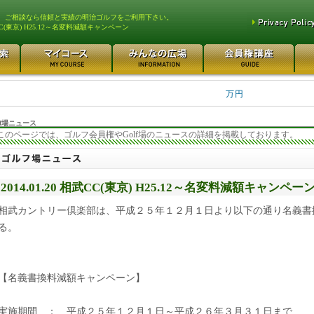
、ご相談なら信頼と実績の明治ゴルフをご利用下さい。
C(東京) H25.12～名変料減額キャンペーン
平塚富士見カントリークラ... 700万円
都留カントリー倶楽部 55
3400万円
東松山カントリークラブ 250万円
さいたま梨花カントリーク... 2
万円
f場ニュース
このページでは、ゴルフ会員権やGolf場のニュースの詳細を掲載しております。
2014.01.20 相武CC(東京) H25.12～名変料減額キャンペー
相武カントリー倶楽部は、平成２５年１２月１日より以下の通り名義書
る。
【名義書換料減額キャンペーン】
実施期間 ： 平成２５年１２月１日～平成２６年３月３１日まで