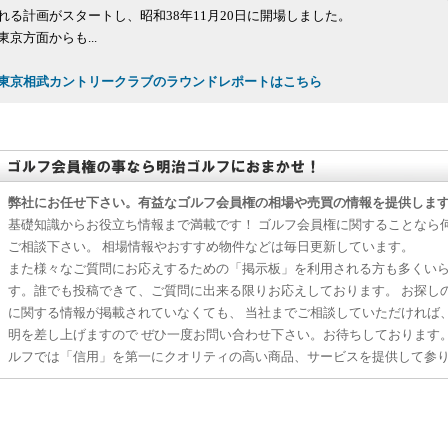
れる計画がスタートし、昭和38年11月20日に開場しました。
東京方面からも...
東京相武カントリークラブのラウンドレポートはこちら
弊社にお任せ下さい。有益なゴルフ会員権の相場や売買の情報を提供しま
基礎知識からお役立ち情報まで満載です！ ゴルフ会員権に関することなら
ご相談下さい。 相場情報やおすすめ物件などは毎日更新しています。
また様々なご質問にお応えするための「掲示板」を利用される方も多くい
す。誰でも投稿できて、ご質問に出来る限りお応えしております。 お探し
に関する情報が掲載されていなくても、 当社までご相談していただければ
明を差し上げますので ぜひ一度お問い合わせ下さい。お待ちしております
ルフでは「信用」を第一にクオリティの高い商品、サービスを提供して参