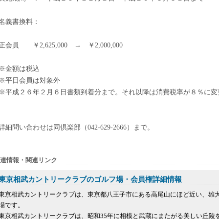
名義書換料：
正会員 ￥2,625,000 → ￥2,000,000
※金額は税込
※平日会員は対象外
※平成２６年２月６日書類到着分まで。それ以降は消費税率が８％に変
詳細問い合わせは同倶楽部（042-629-2666）まで。
連情報・関連リンク
東京相武カントリークラブのゴルフ場・会員権詳細情報
東京相武カントリークラブは、東京都八王子市にある高尾山にほど近い、雄
場です。
東京相武カントリークラブは、昭和35年に相模と武蔵にまたがる美しい丘陵