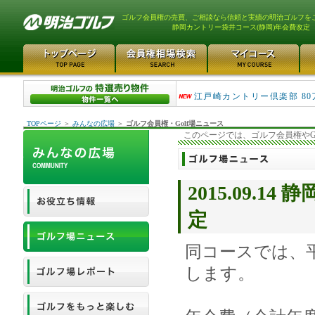
ゴルフ会員権の売買、ご相談なら信頼と実績の明治ゴルフを
静岡カントリー袋井コース(静岡)年会費改定
茨城ゴルフ倶楽部 1100万円
江戸崎カントリー倶楽部 80
TOPページ
＞
みんなの広場
＞
ゴルフ会員権・Golf場ニュース
このページでは、ゴルフ会員権やG
2015.09.
定
同コースでは、
します。