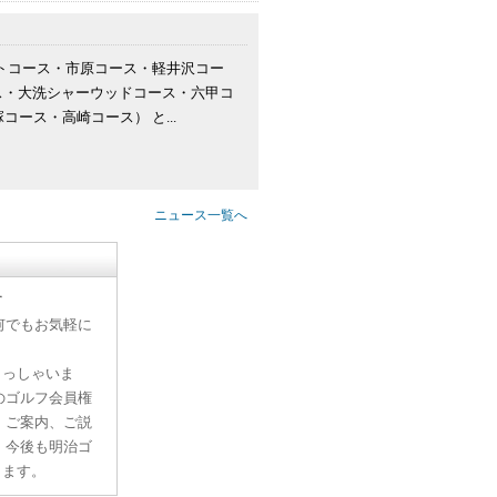
トコース・市原コース・軽井沢コー
ス・大洗シャーウッドコース・六甲コ
ース・高崎コース） と...
ニュース一覧へ
す
何でもお気軽に
らっしゃいま
のゴルフ会員権
、ご案内、ご説
。今後も明治ゴ
ります。