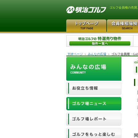
ゴルフ会員権の売買
TOPページ
＞
みんなの広場
＞
ゴルフ会員権・Gol
関