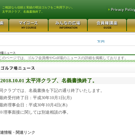
、ご相談なら信頼と実績の明治ゴルフをご利用下さい。
太平洋クラブ、名義書換終了。
平塚富士見カントリークラ... 700万円
都留カントリー倶楽部 55
3400万円
東松山カントリークラブ 250万円
さいたま梨花カントリーク... 2
万円
f場ニュース
このページでは、ゴルフ会員権やGolf場のニュースの詳細を掲載しております。
2018.10.01 太平洋クラブ、名義書換終了。
同クラブでは、名義書換を下記の通り終了いたします。
最終受付終了日：平成30年10月1日(月)
最終理事会日：平成30年10月4日(木)
※理事面接に関しては別途相談の事。
連情報・関連リンク