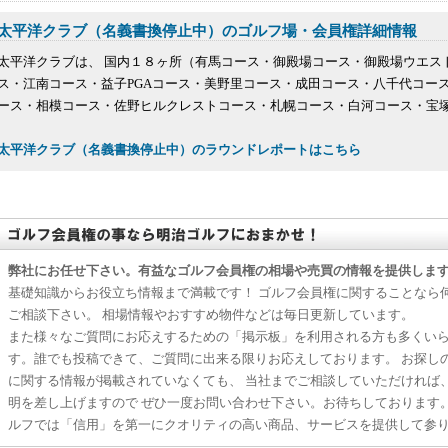
太平洋クラブ（名義書換停止中）のゴルフ場・会員権詳細情報
太平洋クラブは、 国内１８ヶ所（有馬コース・御殿場コース・御殿場ウエス
ス・江南コース・益子PGAコース・美野里コース・成田コース・八千代コー
ース・相模コース・佐野ヒルクレストコース・札幌コース・白河コース・宝塚コ
太平洋クラブ（名義書換停止中）のラウンドレポートはこちら
弊社にお任せ下さい。有益なゴルフ会員権の相場や売買の情報を提供しま
基礎知識からお役立ち情報まで満載です！ ゴルフ会員権に関することなら
ご相談下さい。 相場情報やおすすめ物件などは毎日更新しています。
また様々なご質問にお応えするための「掲示板」を利用される方も多くい
す。誰でも投稿できて、ご質問に出来る限りお応えしております。 お探し
に関する情報が掲載されていなくても、 当社までご相談していただければ
明を差し上げますので ぜひ一度お問い合わせ下さい。お待ちしております
ルフでは「信用」を第一にクオリティの高い商品、サービスを提供して参