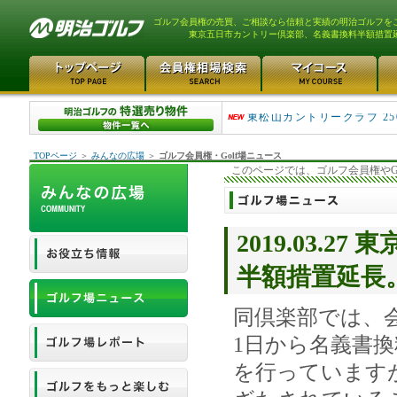
ゴルフ会員権の売買、ご相談なら信頼と実績の明治ゴルフを
東京五日市カントリー倶楽部、名義書換料半額措置
平塚富士見カントリークラ..
東松山カントリークラブ 25
TOPページ
＞
みんなの広場
＞
ゴルフ会員権・Golf場ニュース
このページでは、ゴルフ会員権やG
2019.03.
半額措置延長
同倶楽部では、会
1日から名義書
を行っています