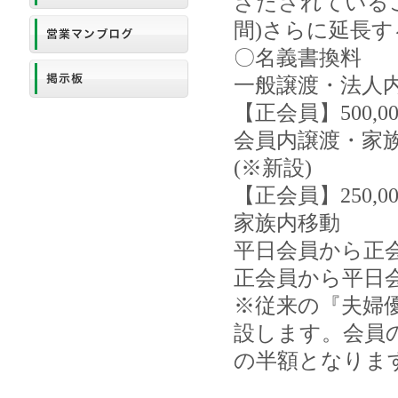
ざたされているこ
間)さらに延長
〇名義書換料
一般譲渡・法人
【正会員】500,0
会員内譲渡・家
(※新設)
【正会員】250,0
家族内移動
平日会員から正会員
正会員から平日
※従来の『夫婦
設します。会員
の半額となりま