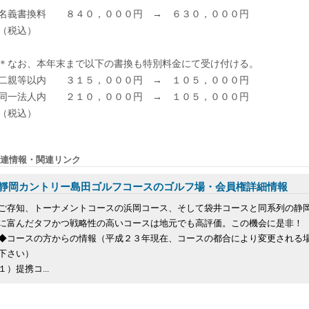
名義書換料 ８４０，０００円 → ６３０，０００円
（税込）
＊なお、本年末まで以下の書換も特別料金にて受け付ける。
二親等以内 ３１５，０００円 → １０５，０００円
同一法人内 ２１０，０００円 → １０５，０００円
（税込）
連情報・関連リンク
靜岡カントリー島田ゴルフコースのゴルフ場・会員権詳細情報
ご存知、トーナメントコースの浜岡コース、そして袋井コースと同系列の静
に富んだタフかつ戦略性の高いコースは地元でも高評価。この機会に是非！
◆コースの方からの情報（平成２３年現在、コースの都合により変更される
下さい）
１）提携コ...