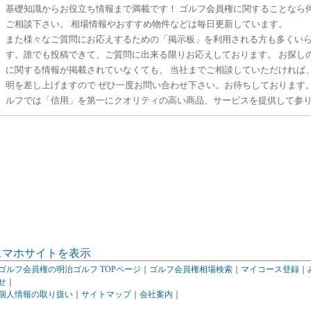
基礎知識からお役立ち情報まで満載です！ ゴルフ会員権に関することなら
ご相談下さい。 相場情報やおすすめ物件などは毎日更新しています。
また様々なご質問にお応えするための「掲示板」を利用される方も多くい
す。誰でも投稿できて、ご質問に出来る限りお応えしております。 お探し
に関する情報が掲載されていなくても、 当社までご相談していただければ
明を差し上げますので ぜひ一度お問い合わせ下さい。お待ちしております
ルフでは「信用」を第一にクオリティの高い商品、サービスを提供して参
スマホサイトを表示
ゴルフ会員権の明治ゴルフ TOPページ
｜
ゴルフ会員権相場検索
｜
マイコース登録
｜
せ
｜
個人情報の取り扱い
｜
サイトマップ
｜
会社案内
｜