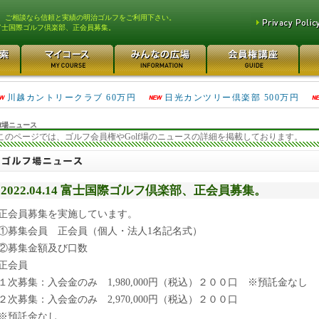
、ご相談なら信頼と実績の明治ゴルフをご利用下さい。
富士国際ゴルフ倶楽部、正会員募集。
津久井湖ゴルフ倶楽部 80万円
鴻巣カントリークラブ 70万円
川越カントリークラブ 60万円
日光カンツリー倶楽部 500万円
f場ニュース
このページでは、ゴルフ会員権やGolf場のニュースの詳細を掲載しております。
2022.04.14 富士国際ゴルフ倶楽部、正会員募集。
正会員募集を実施しています。
①募集会員 正会員（個人・法人1名記名式）
②募集金額及び口数
正会員
１次募集：入会金のみ 1,980,000円（税込）２００口 ※預託金なし
２次募集：入会金のみ 2,970,000円（税込）２００口
※預託金なし