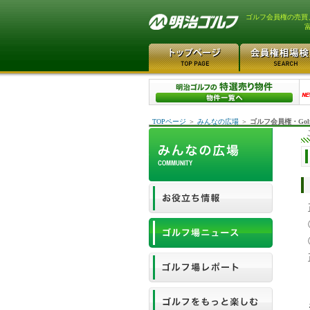
ゴルフ会員権の売買
TOPページ
＞
みんなの広場
＞
ゴルフ会員権・Gol