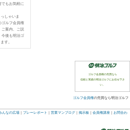
何でもお気軽に
らっしゃいま
のゴルフ会員権
、ご案内、ご説
。今後も明治ゴ
ります。
ゴルフ会員権の売買なら
信頼と実績の明治ゴルフにお任せ下さ
い。
ゴルフ会員権
の売買なら明治ゴルフ
みんなの広場
｜
プレーレポート
｜
営業マンブログ
｜
掲示板
｜
会員権講座
｜
お問合わ