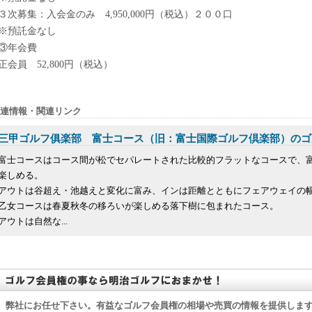
３次募集：入会金のみ 4,950,000円（税込）２００口
※預託金なし
③年会費
正会員 52,800円（税込）
連情報・関連リンク
三甲ゴルフ俱楽部 富士コース（旧：富士国際ゴルフ倶楽部）のゴ
富士コースはコース間が松でセパレートされた比較的フラットなコースで、
楽しめる。
アウトは谷超え・池越えと変化に富み、インは距離とともにフェアウェイの
乙女コースは春夏秋冬の移ろいが楽しめる落下樹に包まれたコース。
アウトは自然な...
弊社にお任せ下さい。有益なゴルフ会員権の相場や売買の情報を提供しま