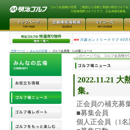
ゴルフ会員権の売買、ご相談なら信頼と実績の明治ゴルフを
大熱海国際ゴルフクラブ、正会員補充募集。
津久井湖ゴルフ倶楽部 80万
川越カントリークラブ 60万
TOPページ
＞
みんなの広場
＞
ゴルフ会員権・Golf場ニュース
このページでは、ゴルフ会員権やG
2022.11.
集。
正会員の補充募
■募集会員
個人正会員（1名