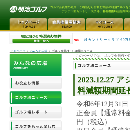
ゴルフ会員権の売買、ご相談なら信頼と実績の明治ゴルフを
アジア下館カントリー倶楽部、名義書換料減額期間
津久井湖ゴルフ倶楽部 80万
川越カントリークラブ 60万
TOPページ
＞
みんなの広場
＞
ゴルフ会員権・Golf場ニュース
このページでは、ゴルフ会員権やG
2023.12.
料減額期間延
令和6年12月3
正会員【通常料金】
円（税込）