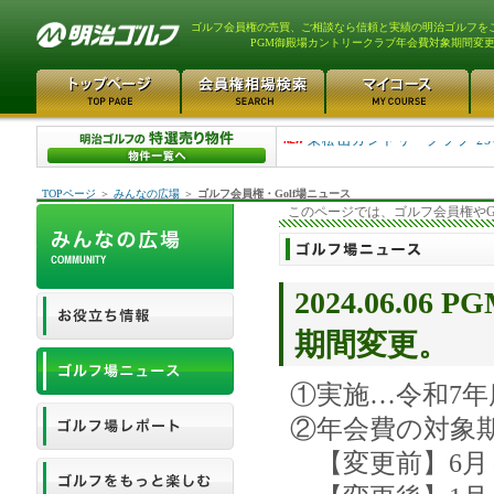
ゴルフ会員権の売買、ご相談なら信頼と実績の明治ゴルフを
PGM御殿場カントリークラブ年会費対象期間変
平塚富士見カントリークラ..
東松山カントリークラブ 25
TOPページ
＞
みんなの広場
＞
ゴルフ会員権・Golf場ニュース
このページでは、ゴルフ会員権やG
2024.06.
期間変更。
①実施…令和7年
②年会費の対象
【変更前】6月