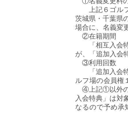
①名義変更料
上記６ゴルフ場
茨城県・千葉県
場合に、名義変
②在籍期間
「相互入会特典
が、「追加入会
③利用回数
「追加入会特典
ルフ場の会員権
④上記①以外の
入会特典」は対
なるので予め承