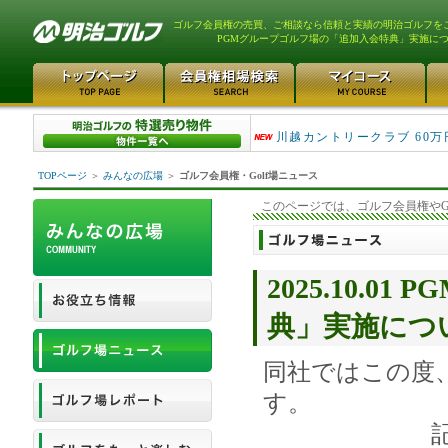
ゴルフ会員権の売買、ご相談なら信頼と実績の明治ゴルフを
PGMグループゴルフ場の「追加入会特典」実施に
津久井湖ゴルフ倶楽部 80万
川越カントリークラブ 60万
TOPページ
＞
みんなの広場
＞
ゴルフ会員権・Golf場ニュース
このページでは、ゴルフ会員権やG
2025.10.
典」実施につ
同社ではこの度
す。