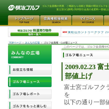
ゴルフ会員権の売買、ご相談なら信頼と実績の明治ゴルフを
富士宮GC(静岡) 同伴割引会員の名変料一部値上
平塚富士見カントリークラ..
東松山カントリークラブ 25
TOPページ
＞
みんなの広場
＞
ゴルフ会員権・Golf場ニュース
このページでは、ゴルフ会員権やG
2009.02.
部値上げ
富士宮ゴルフク
を
以下の通り一部